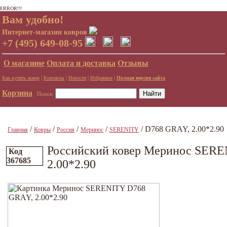
ERROR!!!
Вам удобно!
Интернет-магазин ковров
+7 (495) 649-08-95
О магазине
Оплата и доставка
Отзывы
|
|
|
|
Как купить ковер
Контакты
Новости
Избранное
Полная версия сайта
Корзина
Поиск:
/
/
/
/
/ D768 GRAY, 2.00*2.90
Главная
Ковры
Россия
Меринос
SERENITY
Российский ковер Меринос SER
Код
367685
2.00*2.90