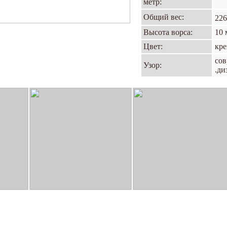
метр:
Общий вес:
226
Высота ворса:
10 
Цвет:
кр
со
Узор:
.ди