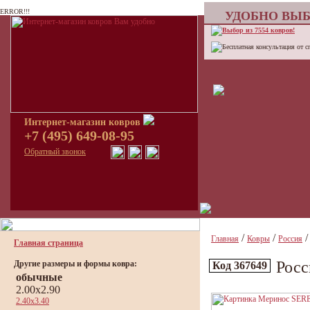
ERROR!!!
УДОБНО ВЫБ
Выбор из 7554 ковров!
Бесплатная консультация от с
Интернет-магазин ковров
+7 (495) 649-08-95
Обратный звонок
/
/
Главная
Ковры
Россия
Главная страница
Росс
Другие размеры и формы ковра:
Код 367649
обычные
2.00x2.90
2.40x3.40