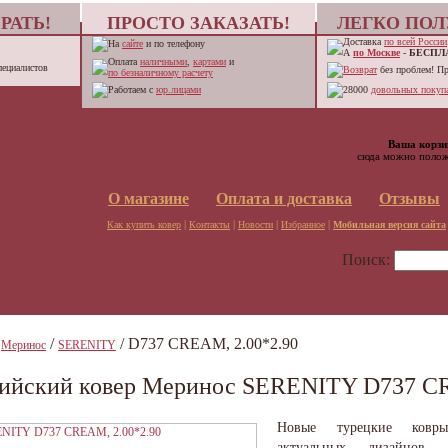
РАТЬ!
ПРОСТО ЗАКАЗАТЬ!
ЛЕГКО ПОЛ
Доставка
по всей России
На
сайте
и по телефону
А
по Москве
-
БЕСПЛ
Оплата
наличными
,
картами
и
пециалистов
Возврат
без проблем! П
по безналичному расчету
Работаем с
юр.лицами
28000
довольных покупа
Ваша корзи
сюда можно полож
О магазине
Оплата и доставка
Отзывы
|
|
|
|
Как купить ковер
Контакты
Новости
Избранное
Мобильная версия сайта
Поиск:
/
/
/ D737 CREAM, 2.00*2.90
Меринос
SERENITY
ийский ковер Меринос SERENITY D737 CR
Новые турецкие ковр
актуальных дизайнов 