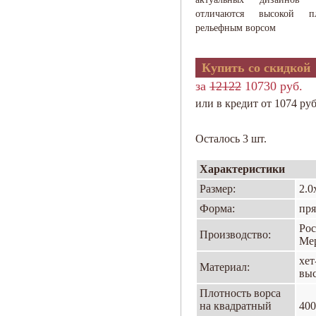
отличаются высокой п
рельефным ворсом
Купить со скидкой
за
12122
10730 руб.
или в кредит от 1074 руб
Осталось 3 шт.
Характеристики
Размер:
2.0
Форма:
пря
Рос
Производство:
Ме
хет
Материал:
вы
Плотность ворса
на квадратный
400