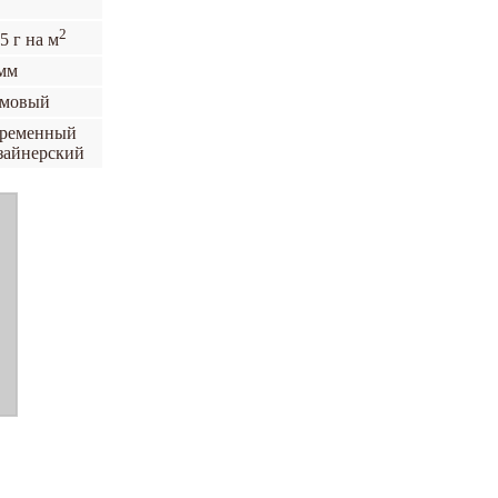
2
5 г на м
мм
емовый
временный
зайнерский