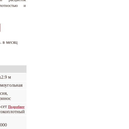
лотностью и
. в месяц
х2.9 м
моугольная
сия,
ринос
-сет
Подробнее
сокоплотный
000