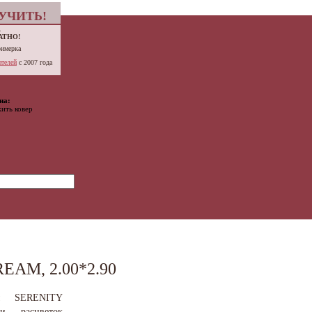
УЧИТЬ!
.
АТНО!
римерка
телей
с 2007 года
на:
ить ковер
EAM, 2.00*2.90
ы SERENITY
и расцветок