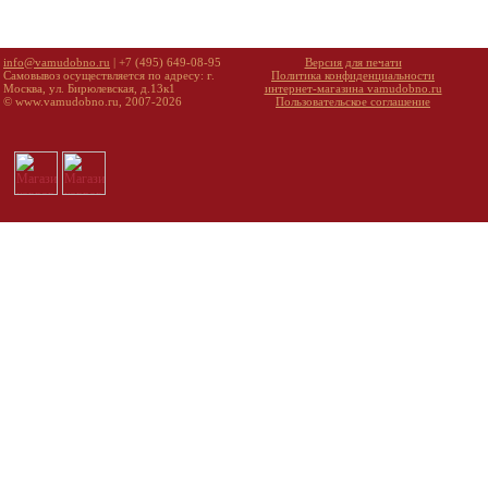
info@vamudobno.ru
| +7 (495) 649-08-95
Версия для печати
Самовывоз осуществляется по адресу: г.
Политика конфиденциальности
Москва, ул. Бирюлевская, д.13к1
интернет-магазина vamudobno.ru
© www.vamudobno.ru, 2007-2026
Пользовательское соглашение