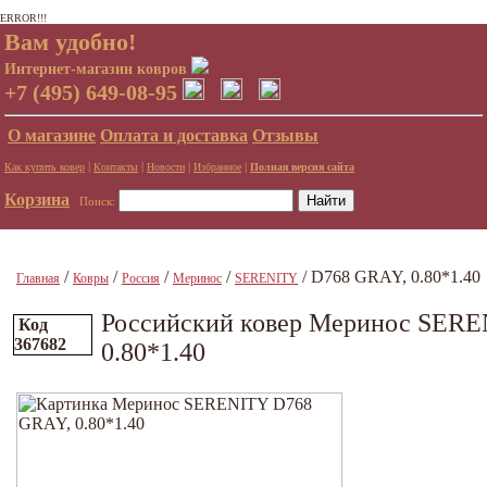
ERROR!!!
Вам удобно!
Интернет-магазин ковров
+7 (495) 649-08-95
О магазине
Оплата и доставка
Отзывы
|
|
|
|
Как купить ковер
Контакты
Новости
Избранное
Полная версия сайта
Корзина
Поиск:
/
/
/
/
/ D768 GRAY, 0.80*1.40
Главная
Ковры
Россия
Меринос
SERENITY
Российский ковер Меринос SER
Код
367682
0.80*1.40