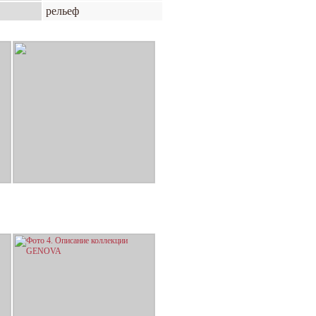
рельеф