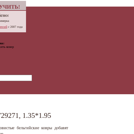
УЧИТЬ!
.
АТНО!
римерка
телей
с 2007 года
на:
ить ковер
9271, 1.35*1.95
овистые бельгийские ковры добавят
ер