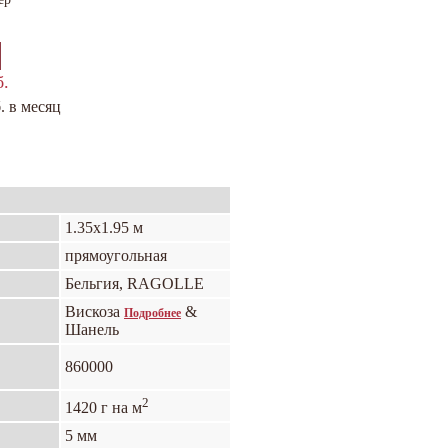
б.
. в месяц
1.35х1.95 м
прямоугольная
Бельгия, RAGOLLE
Вискоза
&
Подробнее
Шанель
860000
2
1420 г на м
5 мм