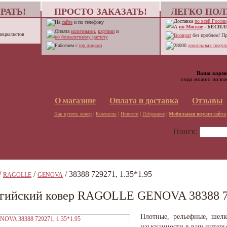
РАТЬ!
ПРОСТО ЗАКАЗАТЬ!
ЛЕГКО ПОЛ
Доставка
по всей России
На
сайте
и по телефону
А
по Москве
-
БЕСПЛ
Оплата
наличными
,
картами
и
пециалистов
Возврат
без проблем! П
по безналичному расчету
Работаем с
юр.лицами
28000
довольных покупа
Ваша корзи
сюда можно полож
О магазине
Оплата и доставка
Отзывы
|
|
|
|
Как купить ковер
Контакты
Новости
Избранное
Мобильная версия сайта
Поиск:
/
/
/ 38388 729271, 1.35*1.95
RAGOLLE
GENOVA
гийский ковер RAGOLLE GENOVA 38388 72
Плотные, рельефные, шелк
изысканности в ваш интерь