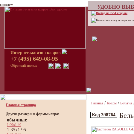
ERROR!!!
УДОБНО ВЫБ
Выбор из 7554 ковров!
Бесплатная консультация от с
Интернет-магазин ковров
+7 (495) 649-08-95
Обратный звонок
/
/
Главная
Ковры
Бельгия
Главная страница
Бель
Другие размеры и формы ковра:
Код 398764
обычные
1.00x1.40
1.35x1.95