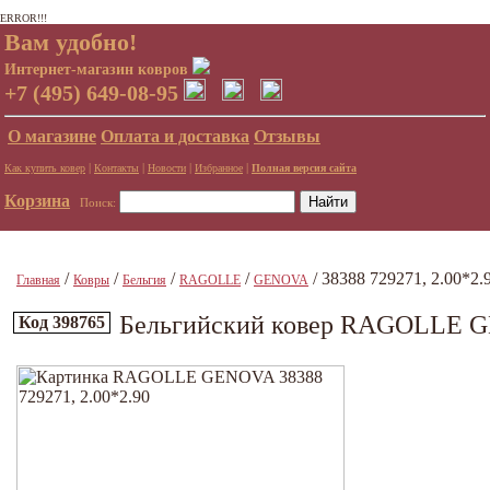
ERROR!!!
Вам удобно!
Интернет-магазин ковров
+7 (495) 649-08-95
О магазине
Оплата и доставка
Отзывы
|
|
|
|
Как купить ковер
Контакты
Новости
Избранное
Полная версия сайта
Корзина
Поиск:
/
/
/
/
/ 38388 729271, 2.00*2.
Главная
Ковры
Бельгия
RAGOLLE
GENOVA
Бельгийский ковер RAGOLLE GE
Код 398765