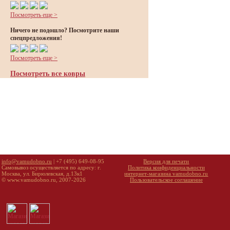
Посмотреть еще >
Ничего не подошло? Посмотрите наши
спецпредложения!
Посмотреть еще >
Посмотреть все ковры
info@vamudobno.ru
| +7 (495) 649-08-95
Версия для печати
Самовывоз осуществляется по адресу: г.
Политика конфиденциальности
Москва, ул. Бирюлевская, д.13к1
интернет-магазина vamudobno.ru
© www.vamudobno.ru, 2007-2026
Пользовательское соглашение