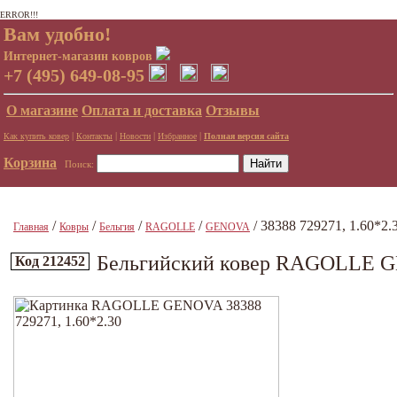
ERROR!!!
Вам удобно!
Интернет-магазин ковров
+7 (495) 649-08-95
О магазине
Оплата и доставка
Отзывы
|
|
|
|
Как купить ковер
Контакты
Новости
Избранное
Полная версия сайта
Корзина
Поиск:
/
/
/
/
/ 38388 729271, 1.60*2.
Главная
Ковры
Бельгия
RAGOLLE
GENOVA
Бельгийский ковер RAGOLLE GE
Код 212452