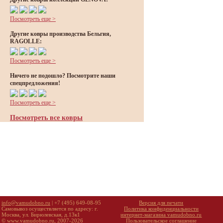
Посмотреть еще >
Другие ковры производства Бельгия,
RAGOLLE:
Посмотреть еще >
Ничего не подошло? Посмотрите наши
спецпредложения!
Посмотреть еще >
Посмотреть все ковры
info@vamudobno.ru
| +7 (495) 649-08-95
Версия для печати
Самовывоз осуществляется по адресу: г.
Политика конфиденциальности
Москва, ул. Бирюлевская, д.13к1
интернет-магазина vamudobno.ru
© www.vamudobno.ru, 2007-2026
Пользовательское соглашение