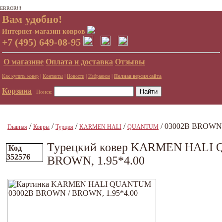
ERROR!!!
Вам удобно!
Интернет-магазин ковров
+7 (495) 649-08-95
О магазине
Оплата и доставка
Отзывы
|
|
|
|
Как купить ковер
Контакты
Новости
Избранное
Полная версия сайта
Корзина
Поиск:
/
/
/
/
/ 03002B BROWN 
Главная
Ковры
Турция
KARMEN HALI
QUANTUM
Турецкий ковер KARMEN HALI
Код
352576
BROWN, 1.95*4.00