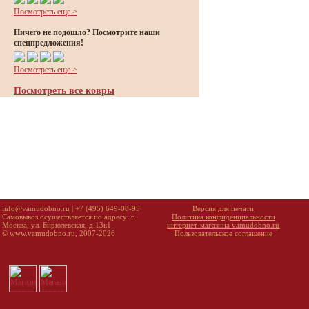
Посмотреть еще >
Ничего не подошло? Посмотрите наши
спецпредложения!
Посмотреть еще >
Посмотреть все ковры
info@vamudobno.ru
| +7 (495) 649-08-95
Версия для печати
Самовывоз осуществляется по адресу: г.
Политика конфиденциальности
Москва, ул. Бирюлевская, д.13к1
интернет-магазина vamudobno.ru
© www.vamudobno.ru, 2007-2026
Пользовательское соглашение