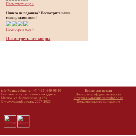
Посмотреть еще >
Ничего не подошло? Посмотрите наши
спецпредложения!
Посмотреть еще >
Посмотреть все ковры
info@vamudobno.ru
| +7 (495) 649-08-95
Версия для печати
Самовывоз осуществляется по адресу: г.
Политика конфиденциальности
Москва, ул. Бирюлевская, д.13к1
интернет-магазина vamudobno.ru
© www.vamudobno.ru, 2007-2026
Пользовательское соглашение