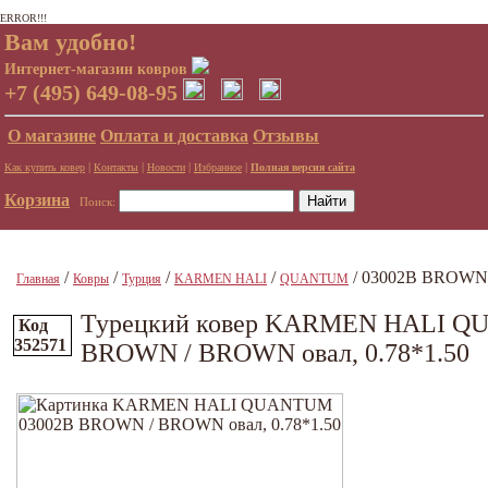
ERROR!!!
Вам удобно!
Интернет-магазин ковров
+7 (495) 649-08-95
О магазине
Оплата и доставка
Отзывы
|
|
|
|
Как купить ковер
Контакты
Новости
Избранное
Полная версия сайта
Корзина
Поиск:
/
/
/
/
/ 03002B BROWN 
Главная
Ковры
Турция
KARMEN HALI
QUANTUM
Турецкий ковер KARMEN HALI Q
Код
352571
BROWN / BROWN овал, 0.78*1.50