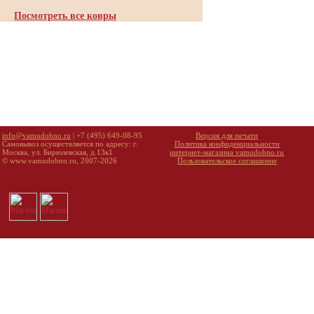
Посмотреть все ковры
info@vamudobno.ru
| +7 (495) 649-08-95
Версия для печати
Самовывоз осуществляется по адресу: г.
Политика конфиденциальности
Москва, ул. Бирюлевская, д.13к1
интернет-магазина vamudobno.ru
© www.vamudobno.ru, 2007-2026
Пользовательское соглашение