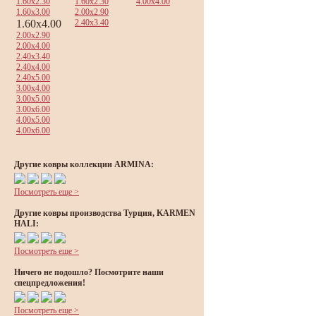
1.60x2.30
1.60x2.30
4.00x4.00
1.60x3.00
2.00x2.90
1.60x4.00
2.40x3.40
2.00x2.90
2.00x4.00
2.40x3.40
2.40x4.00
2.40x5.00
3.00x4.00
3.00x5.00
3.00x6.00
4.00x5.00
4.00x6.00
Другие ковры коллекции ARMINA:
Посмотреть еще >
Другие ковры производства Турция, KARMEN
HALI:
Посмотреть еще >
Ничего не подошло? Посмотрите наши
спецпредложения!
Посмотреть еще >