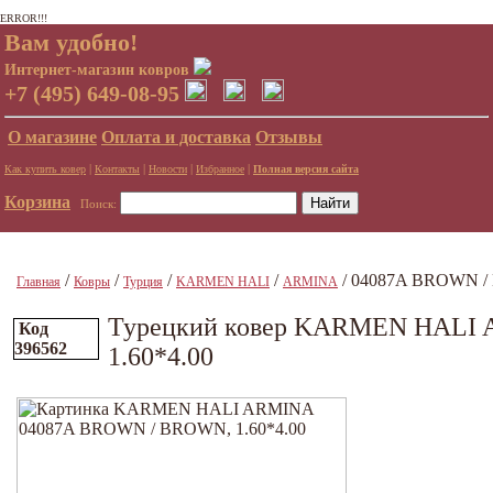
ERROR!!!
Вам удобно!
Интернет-магазин ковров
+7 (495) 649-08-95
О магазине
Оплата и доставка
Отзывы
|
|
|
|
Как купить ковер
Контакты
Новости
Избранное
Полная версия сайта
Корзина
Поиск:
/
/
/
/
/ 04087A BROWN / 
Главная
Ковры
Турция
KARMEN HALI
ARMINA
Турецкий ковер KARMEN HALI
Код
396562
1.60*4.00