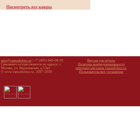
Посмотреть все ковры
info@vamudobno.ru
| +7 (495) 649-08-95
Версия для печати
Самовывоз осуществляется по адресу: г.
Политика конфиденциальности
Москва, ул. Бирюлевская, д.13к1
интернет-магазина vamudobno.ru
© www.vamudobno.ru, 2007-2026
Пользовательское соглашение