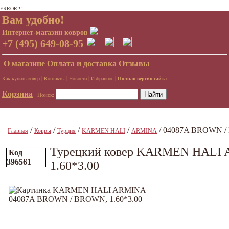
ERROR!!!
Вам удобно!
Интернет-магазин ковров
+7 (495) 649-08-95
О магазине
Оплата и доставка
Отзывы
|
|
|
|
Как купить ковер
Контакты
Новости
Избранное
Полная версия сайта
Корзина
Поиск:
/
/
/
/
/ 04087A BROWN / 
Главная
Ковры
Турция
KARMEN HALI
ARMINA
Турецкий ковер KARMEN HALI
Код
396561
1.60*3.00