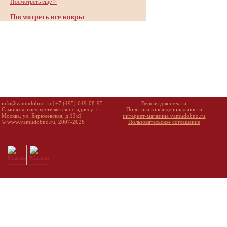
Посмотреть еще >
Посмотреть все ковры
info@vamudobno.ru
| +7 (495) 649-08-95
Версия для печати
Самовывоз осуществляется по адресу: г.
Политика конфиденциальности
Москва, ул. Бирюлевская, д.13к1
интернет-магазина vamudobno.ru
© www.vamudobno.ru, 2007-2026
Пользовательское соглашение