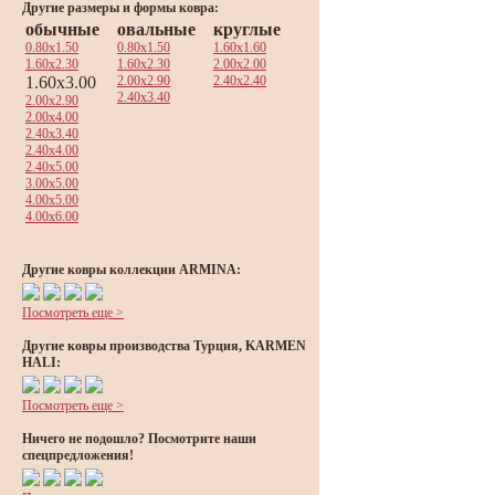
Другие размеры и формы ковра:
обычные
овальные
круглые
0.80x1.50
0.80x1.50
1.60x1.60
1.60x2.30
1.60x2.30
2.00x2.00
1.60x3.00
2.00x2.90
2.40x2.40
2.40x3.40
2.00x2.90
2.00x4.00
2.40x3.40
2.40x4.00
2.40x5.00
3.00x5.00
4.00x5.00
4.00x6.00
Другие ковры коллекции ARMINA:
Посмотреть еще >
Другие ковры производства Турция, KARMEN
HALI:
Посмотреть еще >
Ничего не подошло? Посмотрите наши
спецпредложения!