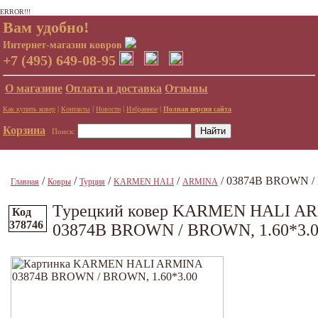
ERROR!!!
Вам удобно!
Интернет-магазин ковров
+7 (495) 649-08-95
О магазине
Оплата и доставка
Отзывы
|
|
|
|
Как купить ковер
Контакты
Новости
Избранное
Полная версия сайта
Корзина
Поиск:
/
/
/
/
/ 03874B BROWN / 
Главная
Ковры
Турция
KARMEN HALI
ARMINA
Турецкий ковер KARMEN HALI A
Код
378746
03874B BROWN / BROWN, 1.60*3.