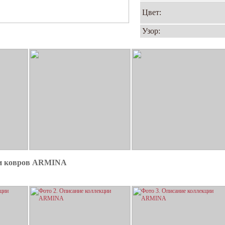
Цвет:
Узор:
ии ковров ARMINA