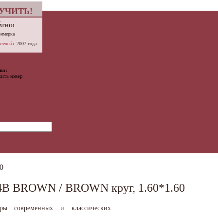
УЧИТЬ!
.
АТНО!
римерка
телей
с 2007 года
на:
ить ковер
0
B BROWN / BROWN круг, 1.60*1.60
вры современных и классических