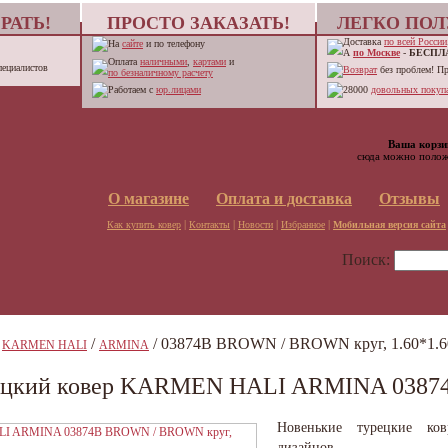
РАТЬ!
ПРОСТО ЗАКАЗАТЬ!
ЛЕГКО ПОЛ
Доставка
по всей России
На
сайте
и по телефону
А
по Москве
-
БЕСПЛ
Оплата
наличными
,
картами
и
пециалистов
Возврат
без проблем! П
по безналичному расчету
Работаем с
юр.лицами
28000
довольных покупа
Ваша корзи
сюда можно полож
О магазине
Оплата и доставка
Отзывы
|
|
|
|
Как купить ковер
Контакты
Новости
Избранное
Мобильная версия сайта
Поиск:
/
/
/ 03874B BROWN / BROWN круг, 1.60*1.6
KARMEN HALI
ARMINA
ецкий ковер KARMEN HALI ARMINA 03874
Новенькие турецкие ко
дизайнов