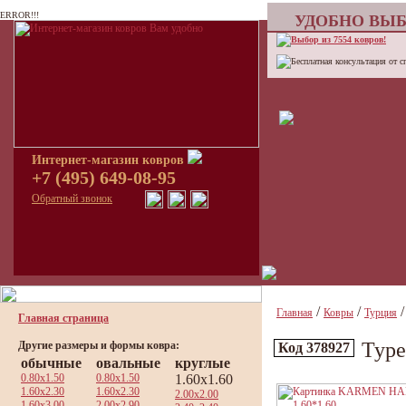
ERROR!!!
УДОБНО ВЫБ
Выбор из 7554 ковров!
Бесплатная консультация от с
Интернет-магазин ковров
+7 (495) 649-08-95
Обратный звонок
/
/
Главная
Ковры
Турция
Главная страница
Тур
Другие размеры и формы ковра:
Код 378927
обычные
овальные
круглые
0.80x1.50
0.80x1.50
1.60x1.60
1.60x2.30
1.60x2.30
2.00x2.00
1.60x3.00
2.00x2.90