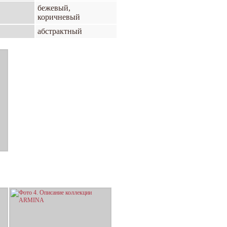
бежевый,
коричневый
абстрактный