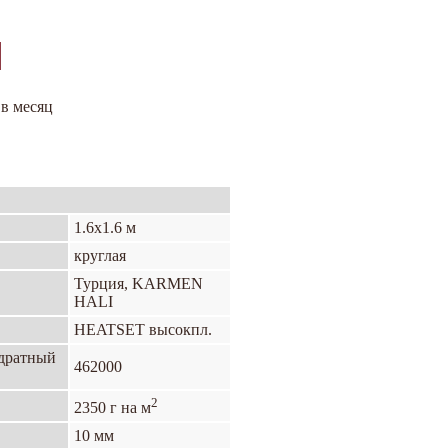
 в месяц
1.6х1.6 м
круглая
Турция, KARMEN
HALI
HEATSET высокпл.
адратный
462000
2
2350 г на м
10 мм