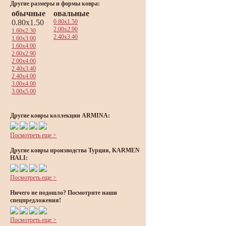
Другие размеры и формы ковра:
обычные
овальные
0.80x1.50
0.80x1.50
2.00x2.90
1.60x2.30
2.40x3.40
1.60x3.00
1.60x4.00
2.00x2.90
2.00x4.00
2.40x3.40
2.40x4.00
3.00x4.00
3.00x5.00
Другие ковры коллекции ARMINA:
Посмотреть еще >
Другие ковры производства Турция, KARMEN
HALI:
Посмотреть еще >
Ничего не подошло? Посмотрите наши
спецпредложения!
Посмотреть еще >