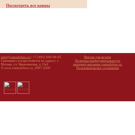
Посмотреть все ковры
info@vamudobno.ru
| +7 (495) 649-08-95
Версия для печати
Самовывоз осуществляется по адресу: г.
Политика конфиденциальности
Москва, ул. Бирюлевская, д.13к1
интернет-магазина vamudobno.ru
© www.vamudobno.ru, 2007-2026
Пользовательское соглашение