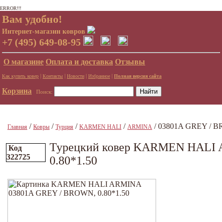
ERROR!!!
Вам удобно!
Интернет-магазин ковров
+7 (495) 649-08-95
О магазине
Оплата и доставка
Отзывы
|
|
|
|
Как купить ковер
Контакты
Новости
Избранное
Полная версия сайта
Корзина
Поиск:
/
/
/
/
/ 03801A GREY / B
Главная
Ковры
Турция
KARMEN HALI
ARMINA
Турецкий ковер KARMEN HALI
Код
322725
0.80*1.50