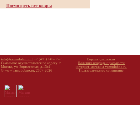
Посмотреть все ковры
info@vamudobno.ru
| +7 (495) 649-08-95
Версия для печати
Самовывоз осуществляется по адресу: г.
Политика конфиденциальности
Москва, ул. Бирюлевская, д.13к1
интернет-магазина vamudobno.ru
© www.vamudobno.ru, 2007-2026
Пользовательское соглашение