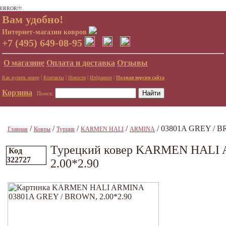
ERROR!!!
Вам удобно!
Интернет-магазин ковров
+7 (495) 649-08-95
О магазине
Оплата и доставка
Отзывы
|
|
|
|
Как купить ковер
Контакты
Новости
Избранное
Полная версия сайта
Корзина
Поиск:
/
/
/
/
/ 03801A GREY / B
Главная
Ковры
Турция
KARMEN HALI
ARMINA
Турецкий ковер KARMEN HALI
Код
322727
2.00*2.90