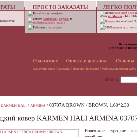
РАТЬ!
ПРОСТО ЗАКАЗАТЬ!
ЛЕГКО ПОЛ
Доставка
по всей России
На
сайте
и по телефону
А
по Москве
-
БЕСПЛ
Оплата
наличными
,
картами
и
пециалистов
Возврат
без проблем! П
по безналичному расчету
Работаем с
юр.лицами
28000
довольных покупа
Ваша корзи
сюда можно полож
О магазине
Оплата и доставка
Отзывы
|
|
|
|
Как купить ковер
Контакты
Новости
Избранное
Мобильная версия сайта
Поиск:
/
/
/ 03707A BROWN / BROWN, 1.60*2.30
KARMEN HALI
ARMINA
ецкий ковер KARMEN HALI ARMINA 03707
Новенькие турецкие ко
дизайнов