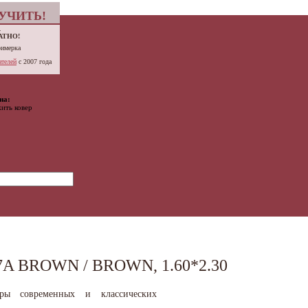
УЧИТЬ!
.
АТНО!
римерка
телей
с 2007 года
на:
ить ковер
A BROWN / BROWN, 1.60*2.30
вры современных и классических