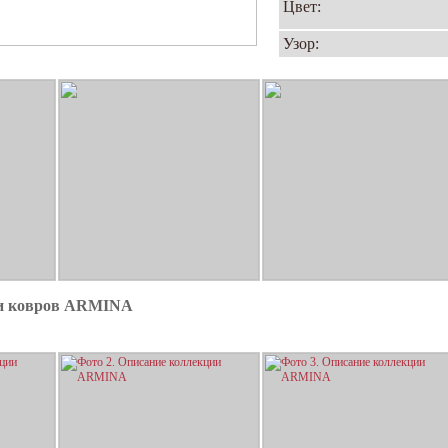
Цвет:
Узор:
ии ковров ARMINA