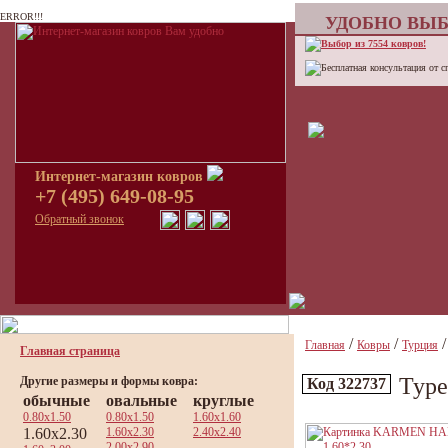
ERROR!!!
УДОБНО ВЫБ
Выбор из 7554 ковров!
Бесплатная консультация от с
Интернет-магазин ковров
+7 (495) 649-08-95
Обратный звонок
/
/
Главная
Ковры
Турция
Главная страница
Тур
Другие размеры и формы ковра:
Код 322737
обычные
овальные
круглые
0.80x1.50
0.80x1.50
1.60x1.60
1.60x2.30
1.60x2.30
2.40x2.40
2.00x2.90