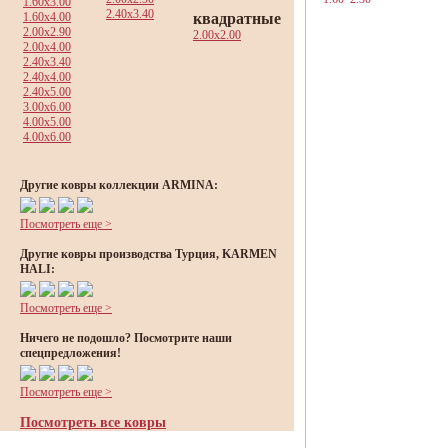
1.60x3.00
2.40x3.40
1.60x4.00
квадратные
2.00x2.90
2.00x2.00
2.00x4.00
2.40x3.40
2.40x4.00
2.40x5.00
3.00x6.00
4.00x5.00
4.00x6.00
Другие ковры коллекции ARMINA:
Посмотреть еще >
Другие ковры производства Турция, KARMEN
HALI:
Посмотреть еще >
Ничего не подошло? Посмотрите наши
спецпредложения!
Посмотреть еще >
Посмотреть все ковры