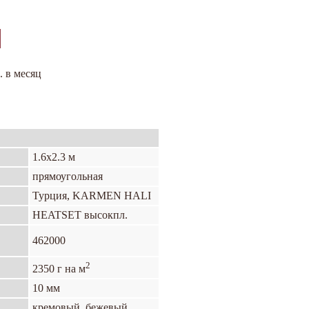
. в месяц
1.6х2.3 м
прямоугольная
Турция, KARMEN HALI
HEATSET высокпл.
462000
2
2350 г на м
10 мм
кремовый, бежевый,