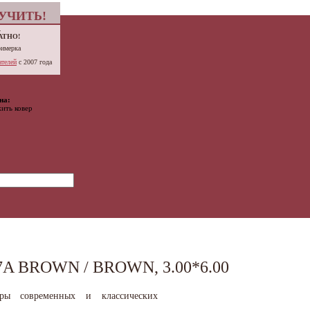
УЧИТЬ!
.
АТНО!
римерка
телей
с 2007 года
на:
ить ковер
A BROWN / BROWN, 3.00*6.00
вры современных и классических