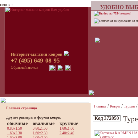
ERROR!!!
УДОБНО ВЫБ
Выбор из 7554 ковров!
Бесплатная консультация от с
Интернет-магазин ковров
+7 (495) 649-08-95
Обратный звонок
/
/
Главная
Ковры
Турция
Главная страница
Тур
Другие размеры и формы ковра:
Код 372050
обычные
овальные
круглые
0.80x1.50
0.80x1.50
1.60x1.60
1.60x2.30
1.60x2.30
2.40x2.40
1.60x3.00
2.00x2.90