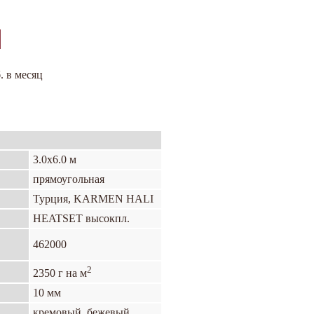
. в месяц
3.0х6.0 м
прямоугольная
Турция, KARMEN HALI
HEATSET высокпл.
462000
2
2350 г на м
10 мм
кремовый, бежевый,