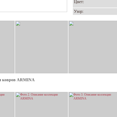
Цвет:
Узор:
ии ковров ARMINA