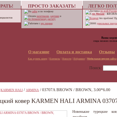
РАТЬ!
ПРОСТО ЗАКАЗАТЬ!
ЛЕГКО ПОЛ
Доставка
по всей России
На
сайте
и по телефону
А
по Москве
-
БЕСПЛ
Оплата
наличными
,
картами
и
пециалистов
Возврат
без проблем! П
по безналичному расчету
Работаем с
юр.лицами
28000
довольных покупа
Ваша корзи
сюда можно полож
О магазине
Оплата и доставка
Отзывы
|
|
|
|
Как купить ковер
Контакты
Новости
Избранное
Мобильная версия сайта
Поиск:
/
/
/ 03707A BROWN / BROWN, 3.00*6.00
KARMEN HALI
ARMINA
ецкий ковер KARMEN HALI ARMINA 03707
Новенькие турецкие ко
дизайнов