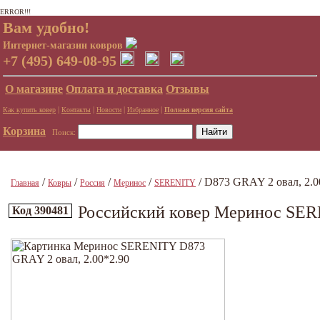
ERROR!!!
Вам удобно!
Интернет-магазин ковров
+7 (495) 649-08-95
О магазине
Оплата и доставка
Отзывы
|
|
|
|
Как купить ковер
Контакты
Новости
Избранное
Полная версия сайта
Корзина
Поиск:
/
/
/
/
/ D873 GRAY 2 овал, 2.0
Главная
Ковры
Россия
Меринос
SERENITY
Российский ковер Меринос SERE
Код 390481