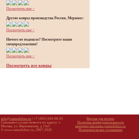
Посмотреть еще >
Другие ковры производства Россия, Меринос:
Посмотреть еще >
Ничего не подошло? Посмотрите наши
спецпредложения!
Посмотреть еще >
Посмотреть все ковры
info@vamudobno.ru
| +7 (495) 649-08-95
Версия для печати
Самовывоз осуществляется по адресу: г.
Политика конфиденциальности
Москва, ул. Бирюлевская, д.13к1
интернет-магазина vamudobno.ru
© www.vamudobno.ru, 2007-2026
Пользовательское соглашение