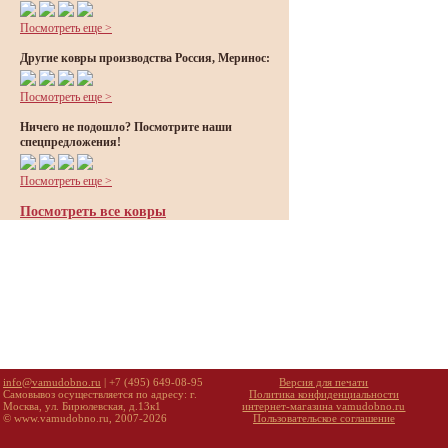
Посмотреть еще >
Другие ковры производства Россия, Меринос:
Посмотреть еще >
Ничего не подошло? Посмотрите наши
спецпредложения!
Посмотреть еще >
Посмотреть все ковры
info@vamudobno.ru
| +7 (495) 649-08-95
Версия для печати
Самовывоз осуществляется по адресу: г.
Политика конфиденциальности
Москва, ул. Бирюлевская, д.13к1
интернет-магазина vamudobno.ru
© www.vamudobno.ru, 2007-2026
Пользовательское соглашение