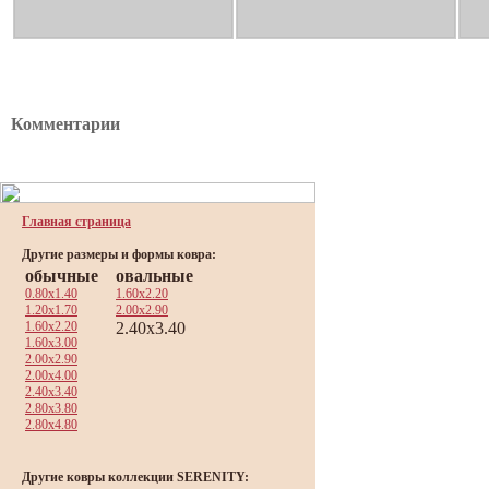
Комментарии
Главная страница
Другие размеры и формы ковра:
обычные
овальные
0.80x1.40
1.60x2.20
1.20x1.70
2.00x2.90
1.60x2.20
2.40x3.40
1.60x3.00
2.00x2.90
2.00x4.00
2.40x3.40
2.80x3.80
2.80x4.80
Другие ковры коллекции SERENITY: