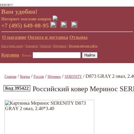
ERROR!!!
Вам удобно!
Интернет-магазин ковров
+7 (495) 649-08-95
О магазине
Оплата и доставка
Отзывы
|
|
|
|
Как купить ковер
Контакты
Новости
Избранное
Полная версия сайта
Корзина
Поиск:
/
/
/
/
/ D873 GRAY 2 овал, 2.4
Главная
Ковры
Россия
Меринос
SERENITY
Российский ковер Меринос SERE
Код 395422