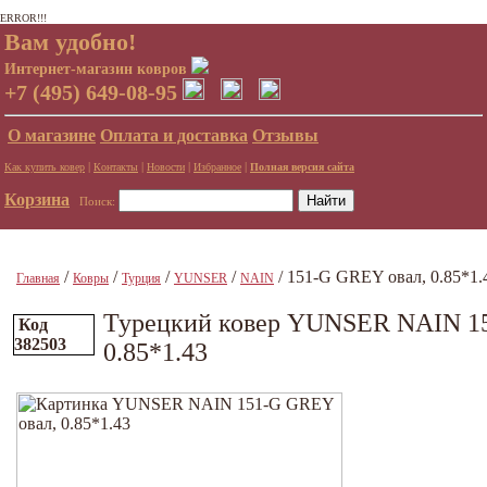
ERROR!!!
Вам удобно!
Интернет-магазин ковров
+7 (495) 649-08-95
О магазине
Оплата и доставка
Отзывы
|
|
|
|
Как купить ковер
Контакты
Новости
Избранное
Полная версия сайта
Корзина
Поиск:
/
/
/
/
/ 151-G GREY овал, 0.85*1.
Главная
Ковры
Турция
YUNSER
NAIN
Турецкий ковер YUNSER NAIN 1
Код
382503
0.85*1.43