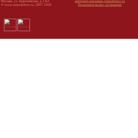
Москва, ул. Бирюлевская, д.13к1
интернет-магазина vamudobno.ru
© www.vamudobno.ru, 2007-2026
Пользовательское соглашение