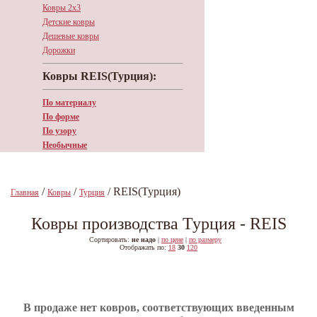
Ковры 2х3
Детские ковры
Дешевые ковры
Дорожки
Ковры REIS(Турция):
По материалу
По форме
По узору
Необычные
/
/
/ REIS(Турция)
Главная
Ковры
Турция
Ковры производства Турция - REIS
Сортировать:
не надо
|
по цене
|
по размеру
Отображать по:
18
30
120
В продаже нет ковров, соответствующих введенным