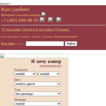
ERROR!!!
Вам удобно!
Интернет-магазин ковров
+7 (495) 649-08-95
О магазине
Оплата и доставка
Отзывы
|
|
|
|
Как купить ковер
Контакты
Новости
Избранное
Полная версия сайта
Корзина
Поиск:
Я хочу ковер
Расширенный подбор
Размер (м):
x
Цвет:
Узор:
Материал: