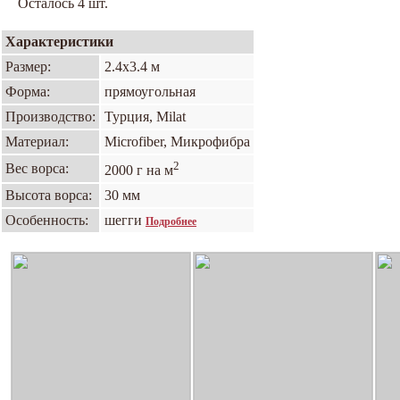
Осталось 4 шт.
Характеристики
Размер:
2.4х3.4 м
Форма:
прямоугольная
Производство:
Турция, Milat
Материал:
Microfiber, Микрофибра
2
Вес ворса:
2000 г на м
Высота ворса:
30 мм
Особенность:
шегги
Подробнее