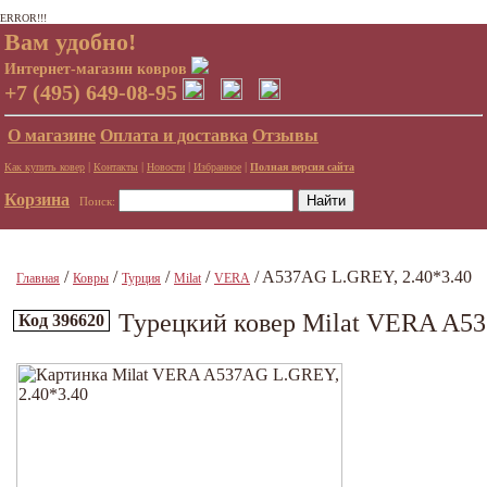
ERROR!!!
Вам удобно!
Интернет-магазин ковров
+7 (495) 649-08-95
О магазине
Оплата и доставка
Отзывы
|
|
|
|
Как купить ковер
Контакты
Новости
Избранное
Полная версия сайта
Корзина
Поиск:
/
/
/
/
/ A537AG L.GREY, 2.40*3.40
Главная
Ковры
Турция
Milat
VERA
Турецкий ковер Milat VERA A53
Код 396620