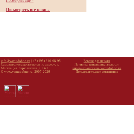
Посмотреть еще >
Посмотреть все ковры
info@vamudobno.ru
| +7 (495) 649-08-95
Версия для печати
Самовывоз осуществляется по адресу: г.
Политика конфиденциальности
Москва, ул. Бирюлевская, д.13к1
интернет-магазина vamudobno.ru
© www.vamudobno.ru, 2007-2026
Пользовательское соглашение