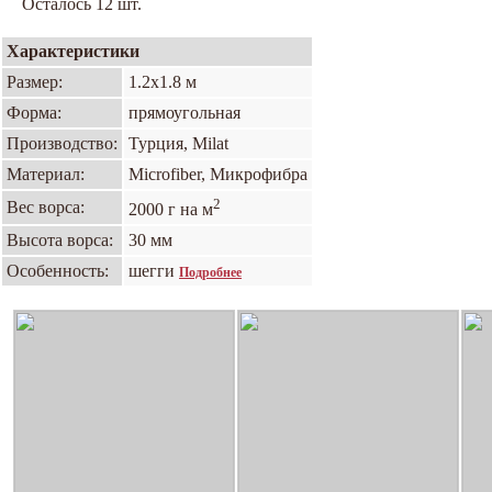
Осталось 12 шт.
Характеристики
Размер:
1.2х1.8 м
Форма:
прямоугольная
Производство:
Турция, Milat
Материал:
Microfiber, Микрофибра
2
Вес ворса:
2000 г на м
Высота ворса:
30 мм
Особенность:
шегги
Подробнее