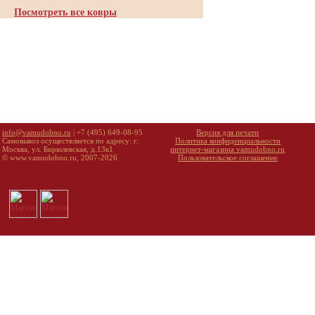
Посмотреть все ковры
info@vamudobno.ru
| +7 (495) 649-08-95
Версия для печати
Самовывоз осуществляется по адресу: г.
Политика конфиденциальности
Москва, ул. Бирюлевская, д.13к1
интернет-магазина vamudobno.ru
© www.vamudobno.ru, 2007-2026
Пользовательское соглашение