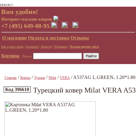
ERROR!!!
Вам удобно!
Интернет-магазин ковров
+7 (495) 649-08-95
О магазине
Оплата и доставка
Отзывы
|
|
|
|
Как купить ковер
Контакты
Новости
Избранное
Полная версия сайта
Корзина
Поиск:
/
/
/
/
/ A537AG L.GREEN, 1.20*1.80
Главная
Ковры
Турция
Milat
VERA
Турецкий ковер Milat VERA A5
Код 396610