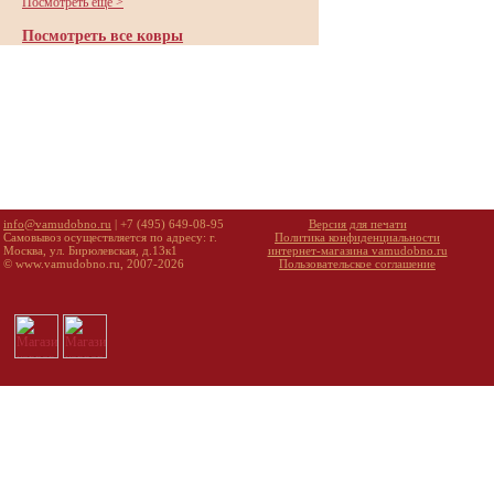
Посмотреть еще >
Посмотреть все ковры
info@vamudobno.ru
| +7 (495) 649-08-95
Версия для печати
Самовывоз осуществляется по адресу: г.
Политика конфиденциальности
Москва, ул. Бирюлевская, д.13к1
интернет-магазина vamudobno.ru
© www.vamudobno.ru, 2007-2026
Пользовательское соглашение