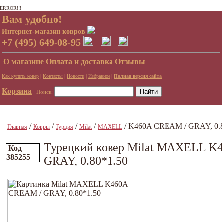
ERROR!!!
Вам удобно!
Интернет-магазин ковров
+7 (495) 649-08-95
О магазине
Оплата и доставка
Отзывы
|
|
|
|
Как купить ковер
Контакты
Новости
Избранное
Полная версия сайта
Корзина
Поиск:
/
/
/
/
/ K460A CREAM / GRAY, 0.8
Главная
Ковры
Турция
Milat
MAXELL
Турецкий ковер Milat MAXELL K
Код
385255
GRAY, 0.80*1.50