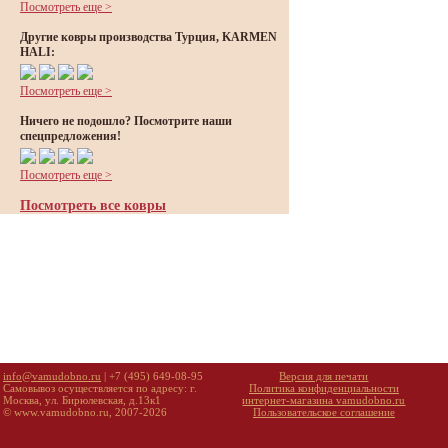
Посмотреть еще >
Другие ковры производства Турция, KARMEN
HALI:
Посмотреть еще >
Ничего не подошло? Посмотрите наши
спецпредложения!
Посмотреть еще >
Посмотреть все ковры
info@vamudobno.ru
| +7 (495) 649-08-95
Версия для печати
Самовывоз осуществляется по адресу: г.
Политика конфиденциальности
Москва, ул. Бирюлевская, д.13к1
интернет-магазина vamudobno.ru
© www.vamudobno.ru, 2007-2026
Пользовательское соглашение