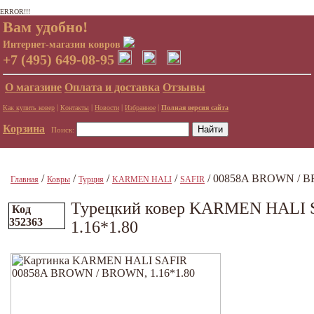
ERROR!!!
Вам удобно!
Интернет-магазин ковров
+7 (495) 649-08-95
О магазине
Оплата и доставка
Отзывы
|
|
|
|
Как купить ковер
Контакты
Новости
Избранное
Полная версия сайта
Корзина
Поиск:
/
/
/
/
/ 00858A BROWN / B
Главная
Ковры
Турция
KARMEN HALI
SAFIR
Турецкий ковер KARMEN HALI
Код
352363
1.16*1.80