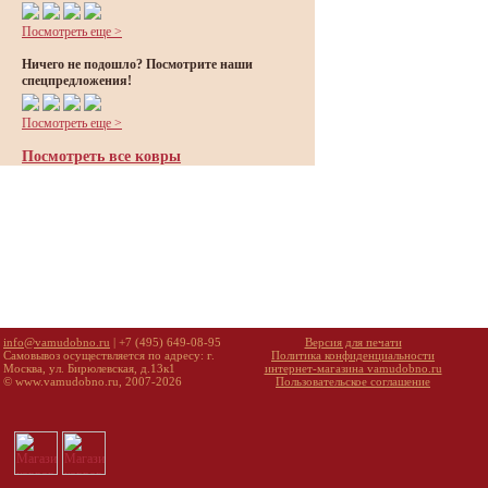
Посмотреть еще >
Ничего не подошло? Посмотрите наши
спецпредложения!
Посмотреть еще >
Посмотреть все ковры
info@vamudobno.ru
| +7 (495) 649-08-95
Версия для печати
Самовывоз осуществляется по адресу: г.
Политика конфиденциальности
Москва, ул. Бирюлевская, д.13к1
интернет-магазина vamudobno.ru
© www.vamudobno.ru, 2007-2026
Пользовательское соглашение