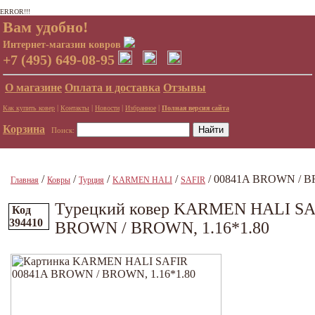
ERROR!!!
Вам удобно!
Интернет-магазин ковров
+7 (495) 649-08-95
О магазине
Оплата и доставка
Отзывы
|
|
|
|
Как купить ковер
Контакты
Новости
Избранное
Полная версия сайта
Корзина
Поиск:
/
/
/
/
/ 00841A BROWN / B
Главная
Ковры
Турция
KARMEN HALI
SAFIR
Турецкий ковер KARMEN HALI SA
Код
394410
BROWN / BROWN, 1.16*1.80