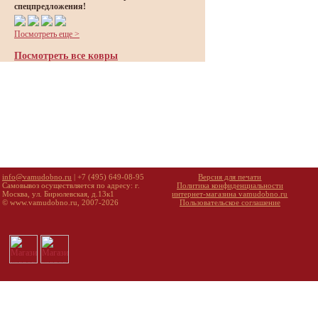
спецпредложения!
Посмотреть еще >
Посмотреть все ковры
info@vamudobno.ru
| +7 (495) 649-08-95
Версия для печати
Самовывоз осуществляется по адресу: г.
Политика конфиденциальности
Москва, ул. Бирюлевская, д.13к1
интернет-магазина vamudobno.ru
© www.vamudobno.ru, 2007-2026
Пользовательское соглашение