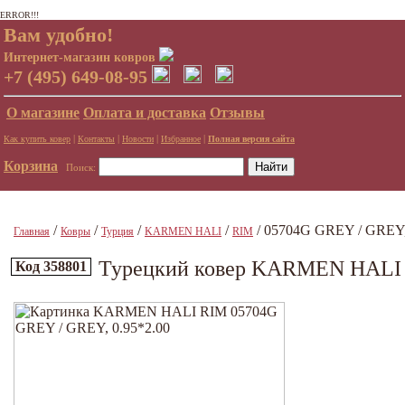
ERROR!!!
Вам удобно!
Интернет-магазин ковров
+7 (495) 649-08-95
О магазине
Оплата и доставка
Отзывы
|
|
|
|
Как купить ковер
Контакты
Новости
Избранное
Полная версия сайта
Корзина
Поиск:
/
/
/
/
/ 05704G GREY / GREY,
Главная
Ковры
Турция
KARMEN HALI
RIM
Турецкий ковер KARMEN HALI 
Код 358801