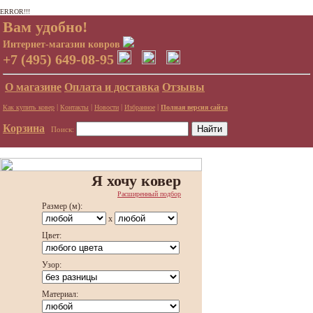
ERROR!!!
Вам удобно!
Интернет-магазин ковров
+7 (495) 649-08-95
О магазине
Оплата и доставка
Отзывы
|
|
|
|
Как купить ковер
Контакты
Новости
Избранное
Полная версия сайта
Корзина
Поиск:
Я хочу ковер
Расширенный подбор
Размер (м):
x
Цвет:
Узор:
Материал: