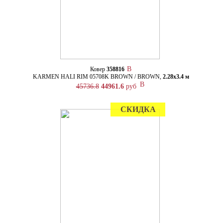
Ковер
358816
KARMEN HALI RIM 05708K BROWN / BROWN,
2.28х3.4 м
45736.8
44961.6
руб
СКИДКА