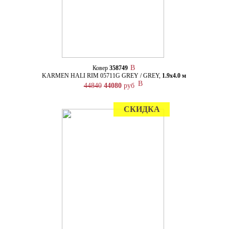
Ковер
358749
KARMEN HALI RIM 05711G GREY / GREY,
1.9х4.0 м
44840
44080
руб
СКИДКА