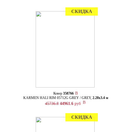
СКИДКА
Ковер
358766
KARMEN HALI RIM 05712G GREY / GREY,
2.28х3.4 м
45736.8
44961.6
руб
СКИДКА