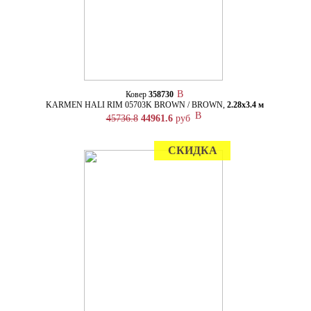
Ковер
358730
KARMEN HALI RIM 05703K BROWN / BROWN,
2.28х3.4 м
45736.8
44961.6
руб
СКИДКА