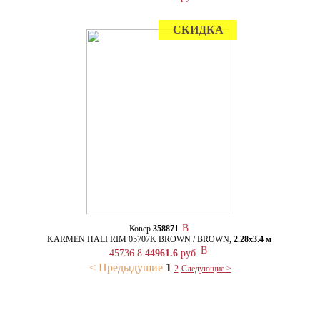
СКИДКА
Ковер
358871
KARMEN HALI RIM 05707K BROWN / BROWN,
2.28х3.4 м
45736.8
44961.6
руб
< Предыдущие
1
2
Следующие >