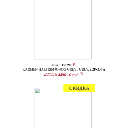
Ковер
358798
KARMEN HALI RIM 05703G GREY / GREY,
2.28х3.4 м
45736.8
44961.6
руб
СКИДКА