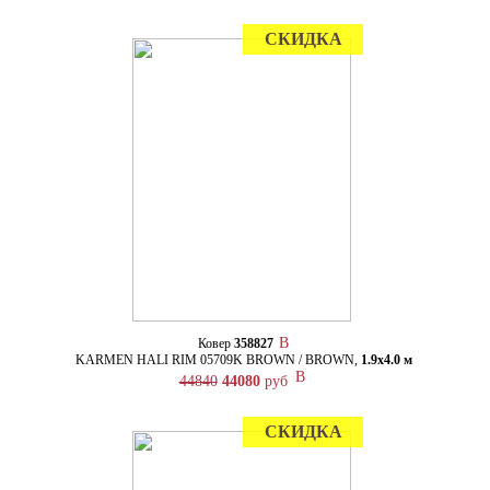
СКИДКА
Ковер
358827
KARMEN HALI RIM 05709K BROWN / BROWN,
1.9х4.0 м
44840
44080
руб
СКИДКА