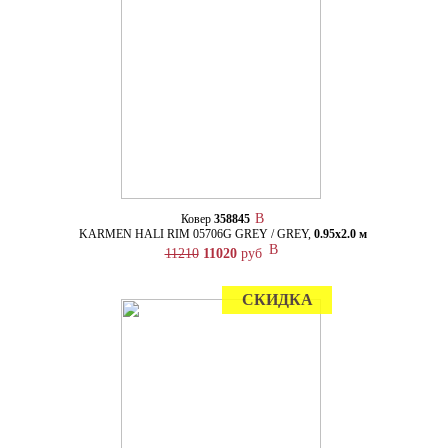
Ковер
358845
KARMEN HALI RIM 05706G GREY / GREY,
0.95х2.0 м
11210
11020
руб
СКИДКА