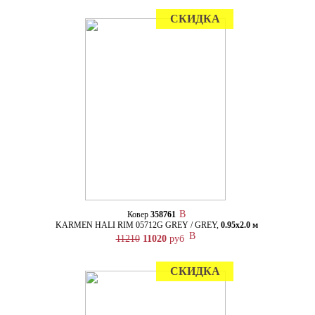
СКИДКА
Ковер
358761
KARMEN HALI RIM 05712G GREY / GREY,
0.95х2.0 м
11210
11020
руб
СКИДКА