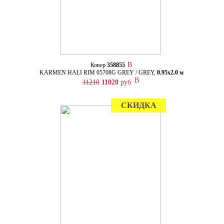
Ковер
358855
KARMEN HALI RIM 05708G GREY / GREY,
0.95х2.0 м
11210
11020
руб
СКИДКА