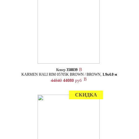
Ковер
358839
KARMEN HALI RIM 05705K BROWN / BROWN,
1.9х4.0 м
44840
44080
руб
СКИДКА