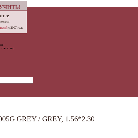
УЧИТЬ!
.
АТНО!
римерка
телей
с 2007 года
на:
ить ковер
5G GREY / GREY, 1.56*2.30