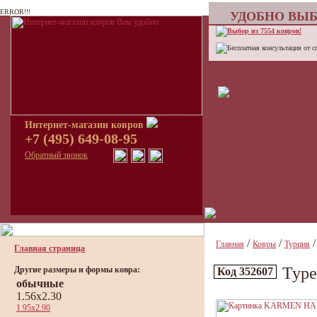
ERROR!!!
УДОБНО ВЫБ
Выбор из 7554 ковров!
Бесплатная консультация от с
Интернет-магазин ковров
+7 (495) 649-08-95
Обратный звонок
/
/
Главная
Ковры
Турция
Главная страница
Тур
Другие размеры и формы ковра:
Код 352607
обычные
1.56x2.30
1.95x2.90