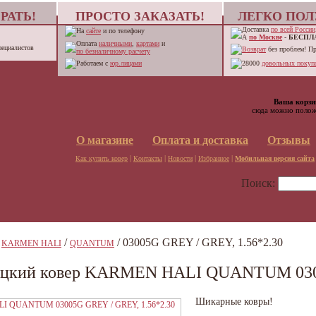
РАТЬ!
ПРОСТО ЗАКАЗАТЬ!
ЛЕГКО ПОЛ
Доставка
по всей России
На
сайте
и по телефону
А
по Москве
-
БЕСПЛ
Оплата
наличными
,
картами
и
пециалистов
Возврат
без проблем! П
по безналичному расчету
Работаем с
юр.лицами
28000
довольных покупа
Ваша корзи
сюда можно полож
О магазине
Оплата и доставка
Отзывы
|
|
|
|
Как купить ковер
Контакты
Новости
Избранное
Мобильная версия сайта
Поиск:
/
/
/ 03005G GREY / GREY, 1.56*2.30
KARMEN HALI
QUANTUM
ецкий ковер KARMEN HALI QUANTUM 0300
Шикарные ковры!