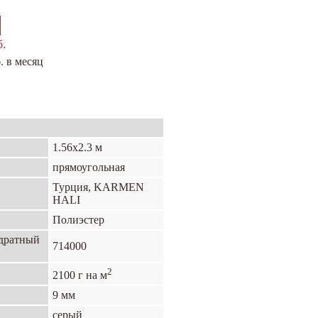
б.
. в месяц
1.56х2.3 м
прямоугольная
Турция, KARMEN
HALI
Полиэстер
адратный
714000
2
2100 г на м
9 мм
серый