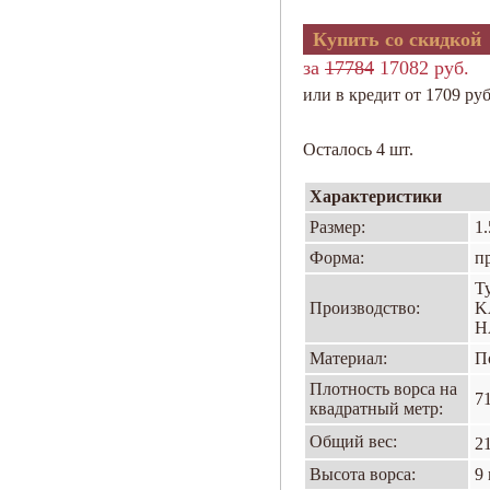
Купить со скидкой
за
17784
17082 руб.
или в кредит от 1709 руб
Осталось 4 шт.
Характеристики
Размер:
1.
Форма:
п
Т
Производство:
K
H
Материал:
П
Плотность ворса на
7
квадратный метр:
Общий вес:
21
Высота ворса:
9