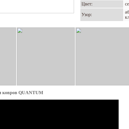
Цвет:
с
а
Узор:
к
ии ковров QUANTUM