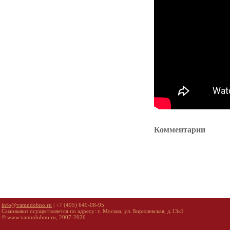
Комментарии
info@vamudobno.ru
| +7 (495) 649-08-95
Самовывоз осуществляется по адресу: г. Москва, ул. Бирюлевская, д.13к1
© www.vamudobno.ru, 2007-2026