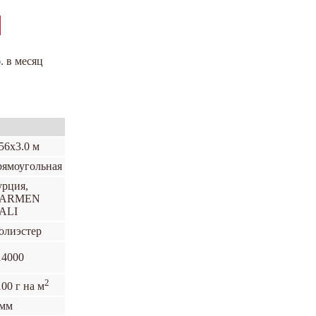
. в месяц
56х3.0 м
рямоугольная
урция,
ARMEN
ALI
олиэстер
14000
2
00 г на м
 мм