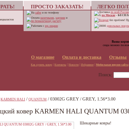
РАТЬ!
ПРОСТО ЗАКАЗАТЬ!
ЛЕГКО ПОЛ
Доставка
по всей России
На
сайте
и по телефону
А
по Москве
-
БЕСПЛ
Оплата
наличными
,
картами
и
пециалистов
Возврат
без проблем! П
по безналичному расчету
Работаем с
юр.лицами
28000
довольных покупа
Ваша корзи
сюда можно полож
О магазине
Оплата и доставка
Отзывы
|
|
|
|
Как купить ковер
Контакты
Новости
Избранное
Мобильная версия сайта
Поиск:
/
/
/ 03002G GREY / GREY, 1.56*3.00
KARMEN HALI
QUANTUM
ецкий ковер KARMEN HALI QUANTUM 0300
Шикарные ковры!