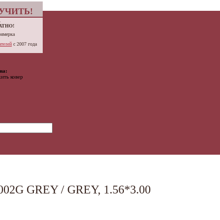
УЧИТЬ!
.
АТНО!
римерка
телей
с 2007 года
на:
ить ковер
2G GREY / GREY, 1.56*3.00