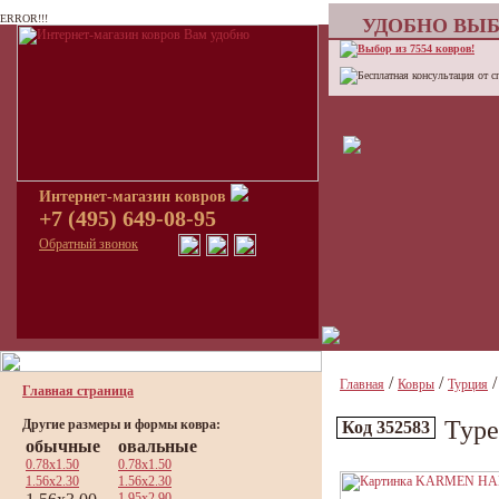
ERROR!!!
УДОБНО ВЫБ
Выбор из 7554 ковров!
Бесплатная консультация от с
Интернет-магазин ковров
+7 (495) 649-08-95
Обратный звонок
/
/
Главная
Ковры
Турция
Главная страница
Тур
Другие размеры и формы ковра:
Код 352583
обычные
овальные
0.78x1.50
0.78x1.50
1.56x2.30
1.56x2.30
1.95x2.90