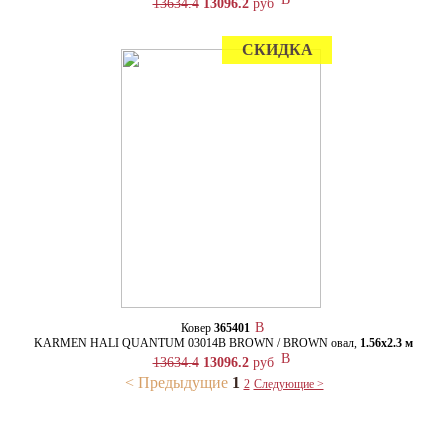
13634.4
13096.2
руб
СКИДКА
Ковер
365401
KARMEN HALI QUANTUM 03014B BROWN / BROWN овал,
1.56х2.3 м
13634.4
13096.2
руб
< Предыдущие
1
2
Следующие >