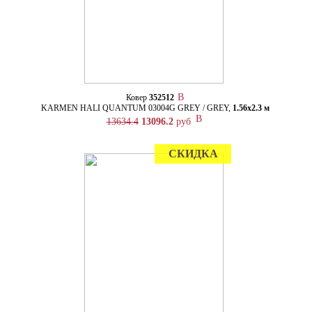
Ковер
352512
KARMEN HALI QUANTUM 03004G GREY / GREY,
1.56х2.3 м
13634.4
13096.2
руб
СКИДКА