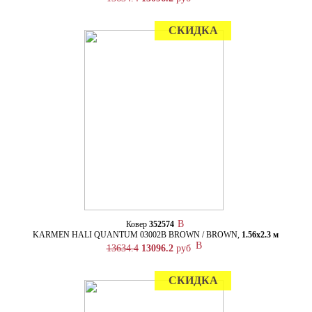
СКИДКА
Ковер
352574
KARMEN HALI QUANTUM 03002B BROWN / BROWN,
1.56х2.3 м
13634.4
13096.2
руб
СКИДКА