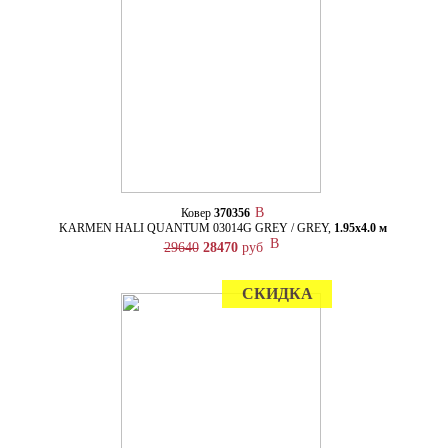
Ковер
370356
KARMEN HALI QUANTUM 03014G GREY / GREY,
1.95х4.0 м
29640
28470
руб
СКИДКА