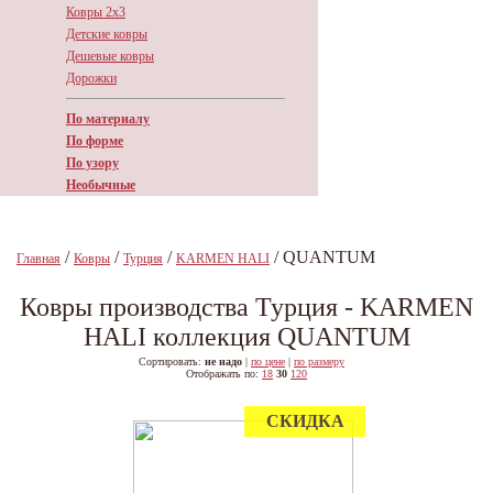
Ковры 2х3
Детские ковры
Дешевые ковры
Дорожки
По материалу
По форме
По узору
Необычные
/
/
/
/ QUANTUM
Главная
Ковры
Турция
KARMEN HALI
Ковры производства Турция - KARMEN
HALI коллекция QUANTUM
Сортировать:
не надо
|
по цене
|
по размеру
Отображать по:
18
30
120
СКИДКА