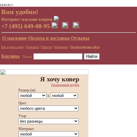
ERROR!!!
Вам удобно!
Интернет-магазин ковров
+7 (495) 649-08-95
О магазине
Оплата и доставка
Отзывы
|
|
|
|
Как купить ковер
Контакты
Новости
Избранное
Полная версия сайта
Корзина
Поиск:
Я хочу ковер
Расширенный подбор
Размер (м):
x
Цвет:
Узор:
Материал: