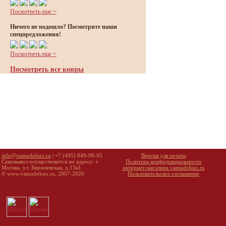
Посмотреть еще >
Ничего не подошло? Посмотрите наши
спецпредложения!
Посмотреть еще >
Посмотреть все ковры
info@vamudobno.ru
| +7 (495) 649-08-95
Версия для печати
Самовывоз осуществляется по адресу: г.
Политика конфиденциальности
Москва, ул. Бирюлевская, д.13к1
интернет-магазина vamudobno.ru
© www.vamudobno.ru, 2007-2026
Пользовательское соглашение