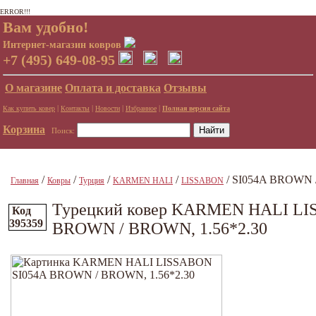
ERROR!!!
Вам удобно!
Интернет-магазин ковров
+7 (495) 649-08-95
О магазине
Оплата и доставка
Отзывы
|
|
|
|
Как купить ковер
Контакты
Новости
Избранное
Полная версия сайта
Корзина
Поиск:
/
/
/
/
/ SI054A BROWN 
Главная
Ковры
Турция
KARMEN HALI
LISSABON
Турецкий ковер KARMEN HALI LI
Код
395359
BROWN / BROWN, 1.56*2.30