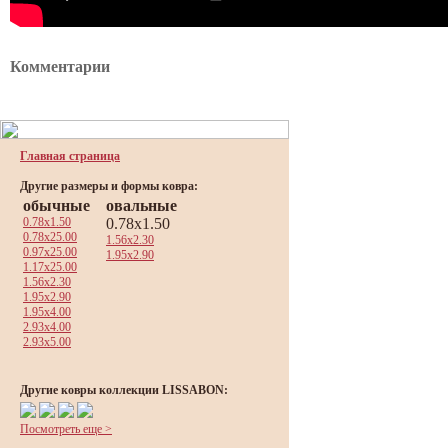
Комментарии
Главная страница
Другие размеры и формы ковра:
обычные
овальные
0.78x1.50
0.78x1.50
0.78x25.00
1.56x2.30
0.97x25.00
1.95x2.90
1.17x25.00
1.56x2.30
1.95x2.90
1.95x4.00
2.93x4.00
2.93x5.00
Другие ковры коллекции LISSABON:
Посмотреть еще >