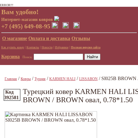
ERROR!!!
Вам удобно!
Интернет-магазин ковров
+7 (495) 649-08-95
О магазине
Оплата и доставка
Отзывы
|
|
|
|
Как купить ковер
Контакты
Новости
Избранное
Полная версия сайта
Корзина
Поиск:
/
/
/
/
/ SI025B BROWN /
Главная
Ковры
Турция
KARMEN HALI
LISSABON
Турецкий ковер KARMEN HALI LI
Код
392581
BROWN / BROWN овал, 0.78*1.50