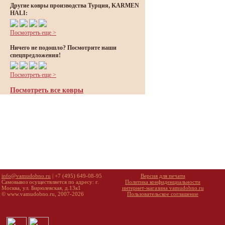
Другие ковры производства Турция, KARMEN
HALI:
Посмотреть еще >
Ничего не подошло? Посмотрите наши
спецпредложения!
Посмотреть еще >
Посмотреть все ковры
info@vamudobno.ru
| +7 (495) 649-08-95
Версия для печати
Самовывоз осуществляется по адресу: г.
Политика конфиденциальности
Москва, ул. Бирюлевская, д.13к1
интернет-магазина vamudobno.ru
© www.vamudobno.ru, 2007-2026
Пользовательское соглашение