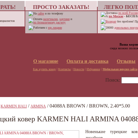
РАТЬ!
ПРОСТО ЗАКАЗАТЬ!
ЛЕГКО ПОЛ
Доставка
по всей России
На
сайте
и по телефону
А
по Москве
-
БЕСПЛ
Оплата
наличными
,
картами
и
пециалистов
Возврат
без проблем! П
по безналичному расчету
Работаем с
юр.лицами
28000
довольных покупа
Ваша корзи
сюда можно полож
О магазине
Оплата и доставка
Отзывы
|
|
|
|
Как купить ковер
Контакты
Новости
Избранное
Мобильная версия сайта
Поиск:
/
/
/ 04088A BROWN / BROWN, 2.40*5.00
KARMEN HALI
ARMINA
ецкий ковер KARMEN HALI ARMINA 04088
Новенькие турецкие ко
дизайнов