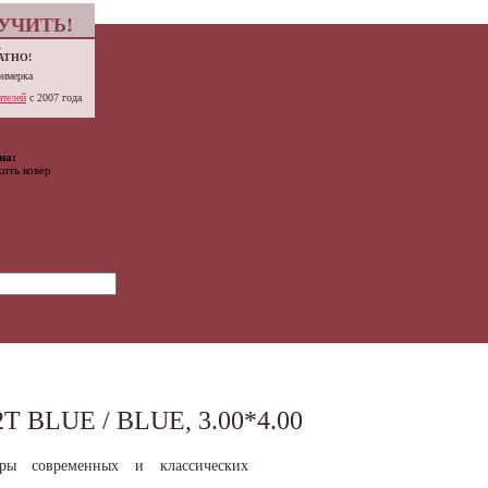
УЧИТЬ!
.
АТНО!
римерка
телей
с 2007 года
на:
ить ковер
 BLUE / BLUE, 3.00*4.00
вры современных и классических