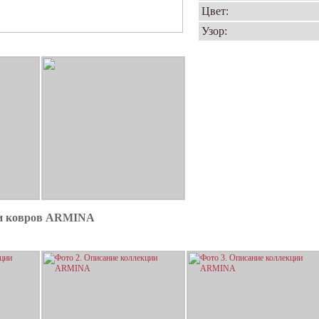
Цвет:
Узор:
ии ковров ARMINA