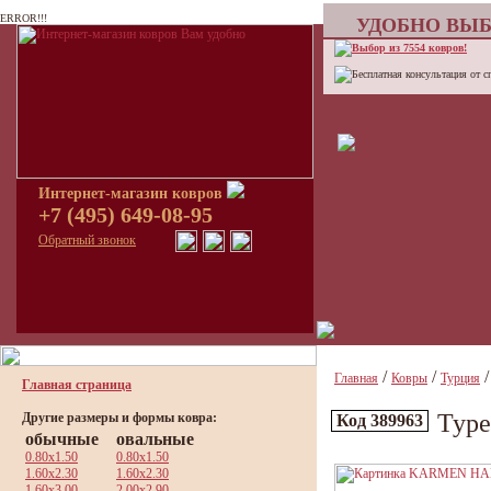
ERROR!!!
УДОБНО ВЫБ
Выбор из 7554 ковров!
Бесплатная консультация от с
Интернет-магазин ковров
+7 (495) 649-08-95
Обратный звонок
/
/
Главная
Ковры
Турция
Главная страница
Тур
Другие размеры и формы ковра:
Код 389963
обычные
овальные
0.80x1.50
0.80x1.50
1.60x2.30
1.60x2.30
1.60x3.00
2.00x2.90