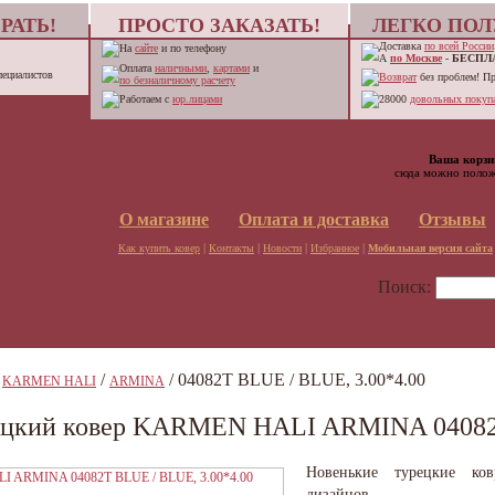
РАТЬ!
ПРОСТО ЗАКАЗАТЬ!
ЛЕГКО ПОЛ
Доставка
по всей России
На
сайте
и по телефону
А
по Москве
-
БЕСПЛ
Оплата
наличными
,
картами
и
пециалистов
Возврат
без проблем! П
по безналичному расчету
Работаем с
юр.лицами
28000
довольных покупа
Ваша корзи
сюда можно полож
О магазине
Оплата и доставка
Отзывы
|
|
|
|
Как купить ковер
Контакты
Новости
Избранное
Мобильная версия сайта
Поиск:
/
/
/ 04082T BLUE / BLUE, 3.00*4.00
KARMEN HALI
ARMINA
ецкий ковер KARMEN HALI ARMINA 04082T
Новенькие турецкие ко
дизайнов