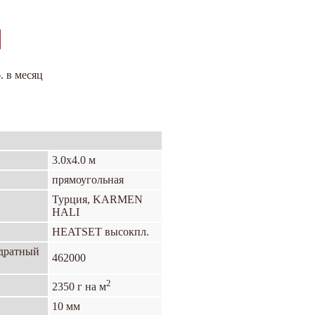
. в месяц
3.0х4.0 м
прямоугольная
Турция, KARMEN
HALI
HEATSET высокпл.
адратный
462000
2
2350 г на м
10 мм