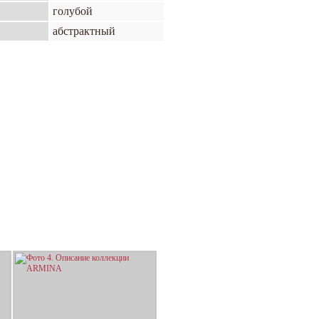
голубой
абстрактный