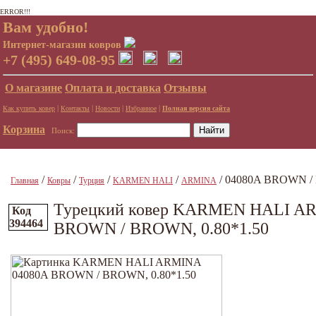
ERROR!!!
Вам удобно!
Интернет-магазин ковров
+7 (495) 649-08-95
О магазине
Оплата и доставка
Отзывы
|
|
|
|
Как купить ковер
Контакты
Новости
Избранное
Полная версия сайта
Корзина
Поиск:
/
/
/
/
/ 04080A BROWN / 
Главная
Ковры
Турция
KARMEN HALI
ARMINA
Турецкий ковер KARMEN HALI A
Код
394464
BROWN / BROWN, 0.80*1.50