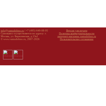
info@vamudobno.ru
| +7 (495) 649-08-95
Версия для печати
Самовывоз осуществляется по адресу: г.
Политика конфиденциальности
Москва, ул. Бирюлевская, д.13к1
интернет-магазина vamudobno.ru
© www.vamudobno.ru, 2007-2026
Пользовательское соглашение