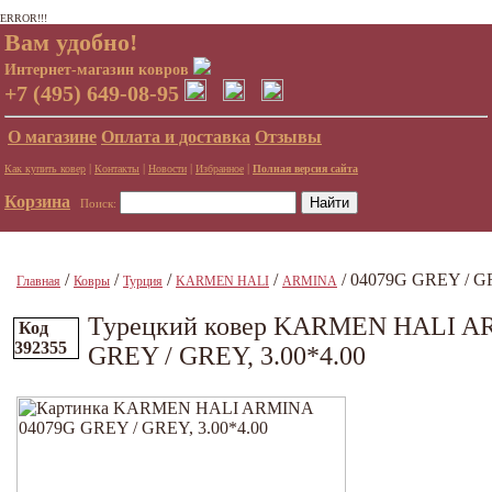
ERROR!!!
Вам удобно!
Интернет-магазин ковров
+7 (495) 649-08-95
О магазине
Оплата и доставка
Отзывы
|
|
|
|
Как купить ковер
Контакты
Новости
Избранное
Полная версия сайта
Корзина
Поиск:
/
/
/
/
/ 04079G GREY / GR
Главная
Ковры
Турция
KARMEN HALI
ARMINA
Турецкий ковер KARMEN HALI A
Код
392355
GREY / GREY, 3.00*4.00