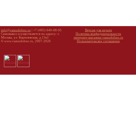
info@vamudobno.ru
| +7 (495) 649-08-95
Версия для печати
Самовывоз осуществляется по адресу: г.
Политика конфиденциальности
Москва, ул. Бирюлевская, д.13к1
интернет-магазина vamudobno.ru
© www.vamudobno.ru, 2007-2026
Пользовательское соглашение