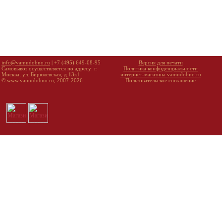
info@vamudobno.ru
| +7 (495) 649-08-95
Версия для печати
Самовывоз осуществляется по адресу: г.
Политика конфиденциальности
Москва, ул. Бирюлевская, д.13к1
интернет-магазина vamudobno.ru
© www.vamudobno.ru, 2007-2026
Пользовательское соглашение