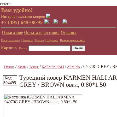
ERROR!!!
Вам удобно!
Интернет-магазин ковров
+7 (495) 649-08-95
О магазине
Оплата и доставка
Отзывы
|
|
|
|
Как купить ковер
Контакты
Новости
Избранное
Полная версия сайта
Корзина
Поиск:
/
/
/
/
/ 04070C GREY / B
Главная
Ковры
Турция
KARMEN HALI
ARMINA
Турецкий ковер KARMEN HALI A
Код
394495
GREY / BROWN овал, 0.80*1.50