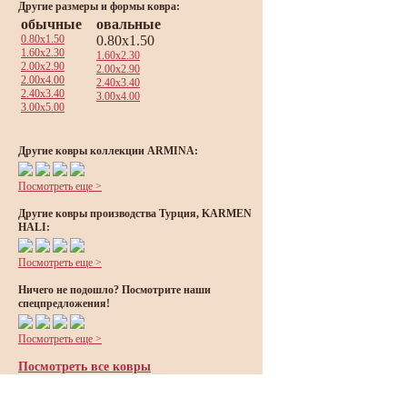
Другие размеры и формы ковра:
обычные
овальные
0.80x1.50
0.80x1.50
1.60x2.30
1.60x2.30
2.00x2.90
2.00x2.90
2.00x4.00
2.40x3.40
2.40x3.40
3.00x4.00
3.00x5.00
Другие ковры коллекции ARMINA:
Посмотреть еще >
Другие ковры производства Турция, KARMEN
HALI:
Посмотреть еще >
Ничего не подошло? Посмотрите наши
спецпредложения!
Посмотреть еще >
Посмотреть все ковры