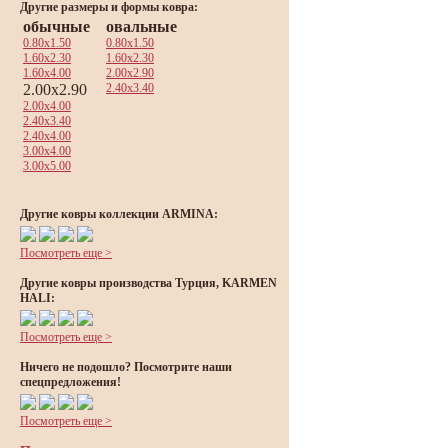
Другие размеры и формы ковра:
обычные
овальные
0.80x1.50
0.80x1.50
1.60x2.30
1.60x2.30
1.60x4.00
2.00x2.90
2.00x2.90
2.40x3.40
2.00x4.00
2.40x3.40
2.40x4.00
3.00x4.00
3.00x5.00
Другие ковры коллекции ARMINA:
Посмотреть еще >
Другие ковры производства Турция, KARMEN
HALI:
Посмотреть еще >
Ничего не подошло? Посмотрите наши
спецпредложения!
Посмотреть еще >