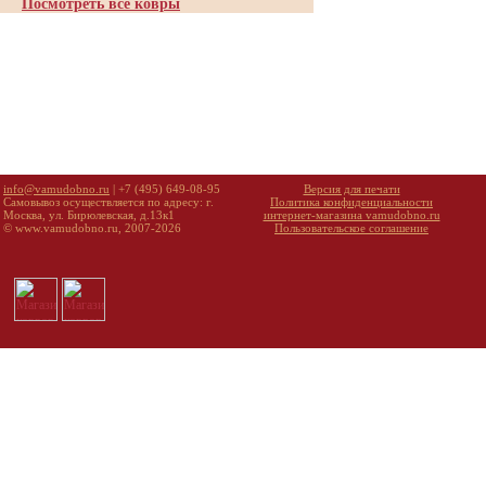
Посмотреть все ковры
info@vamudobno.ru
| +7 (495) 649-08-95
Версия для печати
Самовывоз осуществляется по адресу: г.
Политика конфиденциальности
Москва, ул. Бирюлевская, д.13к1
интернет-магазина vamudobno.ru
© www.vamudobno.ru, 2007-2026
Пользовательское соглашение