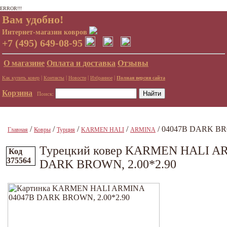
ERROR!!!
Вам удобно!
Интернет-магазин ковров
+7 (495) 649-08-95
О магазине
Оплата и доставка
Отзывы
|
|
|
|
Как купить ковер
Контакты
Новости
Избранное
Полная версия сайта
Корзина
Поиск:
/
/
/
/
/ 04047B DARK BR
Главная
Ковры
Турция
KARMEN HALI
ARMINA
Турецкий ковер KARMEN HALI A
Код
375564
DARK BROWN, 2.00*2.90