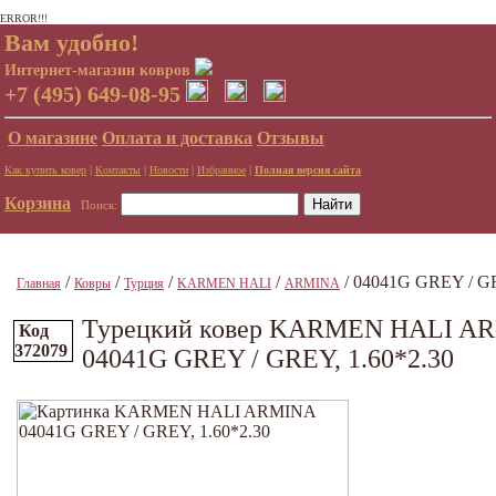
ERROR!!!
Вам удобно!
Интернет-магазин ковров
+7 (495) 649-08-95
О магазине
Оплата и доставка
Отзывы
|
|
|
|
Как купить ковер
Контакты
Новости
Избранное
Полная версия сайта
Корзина
Поиск:
/
/
/
/
/ 04041G GREY / GR
Главная
Ковры
Турция
KARMEN HALI
ARMINA
Турецкий ковер KARMEN HALI A
Код
372079
04041G GREY / GREY, 1.60*2.30