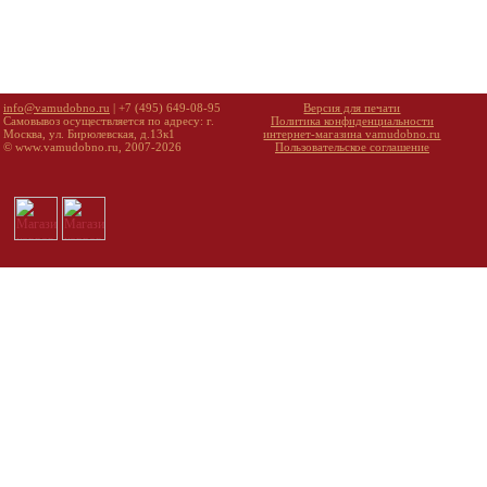
info@vamudobno.ru
| +7 (495) 649-08-95
Версия для печати
Самовывоз осуществляется по адресу: г.
Политика конфиденциальности
Москва, ул. Бирюлевская, д.13к1
интернет-магазина vamudobno.ru
© www.vamudobno.ru, 2007-2026
Пользовательское соглашение