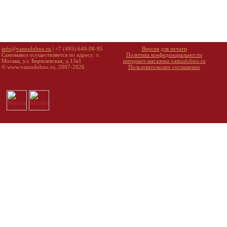
info@vamudobno.ru
| +7 (495) 649-08-95
Версия для печати
Самовывоз осуществляется по адресу: г.
Политика конфиденциальности
Москва, ул. Бирюлевская, д.13к1
интернет-магазина vamudobno.ru
© www.vamudobno.ru, 2007-2026
Пользовательское соглашение