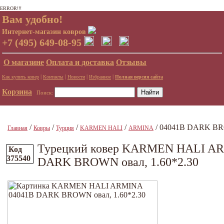
ERROR!!!
Вам удобно!
Интернет-магазин ковров
+7 (495) 649-08-95
О магазине
Оплата и доставка
Отзывы
|
|
|
|
Как купить ковер
Контакты
Новости
Избранное
Полная версия сайта
Корзина
Поиск:
/
/
/
/
/ 04041B DARK BRO
Главная
Ковры
Турция
KARMEN HALI
ARMINA
Турецкий ковер KARMEN HALI A
Код
375540
DARK BROWN овал, 1.60*2.30