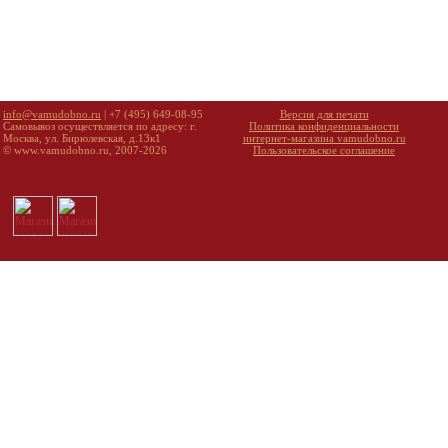
info@vamudobno.ru
| +7 (495) 649-08-95
Версия для печати
Самовывоз осуществляется по адресу: г.
Политика конфиденциальности
Москва, ул. Бирюлевская, д.13к1
интернет-магазина vamudobno.ru
© www.vamudobno.ru, 2007-2026
Пользовательское соглашение