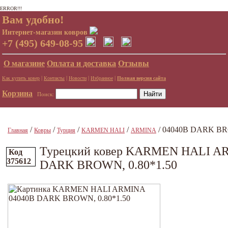
ERROR!!!
Вам удобно!
Интернет-магазин ковров
+7 (495) 649-08-95
О магазине
Оплата и доставка
Отзывы
|
|
|
|
Как купить ковер
Контакты
Новости
Избранное
Полная версия сайта
Корзина
Поиск:
/
/
/
/
/ 04040B DARK BR
Главная
Ковры
Турция
KARMEN HALI
ARMINA
Турецкий ковер KARMEN HALI A
Код
375612
DARK BROWN, 0.80*1.50