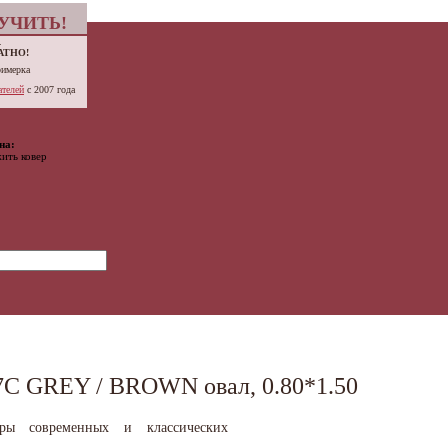
УЧИТЬ!
.
АТНО!
римерка
телей
с 2007 года
на:
ить ковер
 GREY / BROWN овал, 0.80*1.50
вры современных и классических