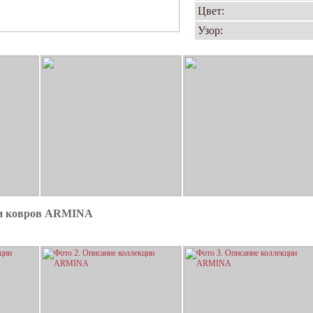
Цвет:
Узор:
ии ковров ARMINA