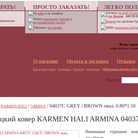
РАТЬ!
ПРОСТО ЗАКАЗАТЬ!
ЛЕГКО ПОЛ
Доставка
по всей России
На
сайте
и по телефону
А
по Москве
-
БЕСПЛ
Оплата
наличными
,
картами
и
пециалистов
Возврат
без проблем! П
по безналичному расчету
Работаем с
юр.лицами
28000
довольных покупа
Ваша корзи
сюда можно полож
О магазине
Оплата и доставка
Отзывы
|
|
|
|
Как купить ковер
Контакты
Новости
Избранное
Мобильная версия сайта
Поиск:
/
/
/ 04037C GREY / BROWN овал, 0.80*1.50
KARMEN HALI
ARMINA
ецкий ковер KARMEN HALI ARMINA 04037C
Новенькие турецкие ко
дизайнов