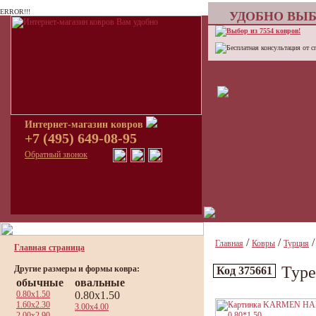
ERROR!!!
УДОБНО ВЫБ
Выбор из 7554 ковров!
Бесплатная консультация от с
Интернет-магазин ковров
+7 (495) 649-08-95
Обратный звонок
/
/
Главная
Ковры
Турция
Главная страница
Тур
Другие размеры и формы ковра:
Код 375661
обычные
овальные
0.80x1.50
0.80x1.50
1.60x2.30
3.00x4.00
2.00x2.90