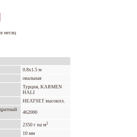
 в месяц
0.8х1.5 м
овальная
Турция, KARMEN
HALI
HEATSET высокпл.
адратный
462000
2
2350 г на м
10 мм