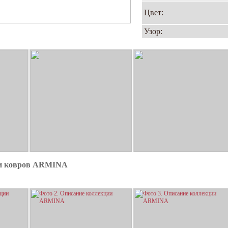
Цвет:
Узор:
ии ковров ARMINA