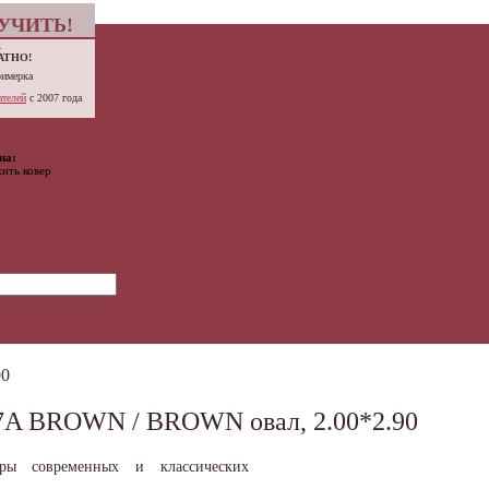
УЧИТЬ!
.
АТНО!
римерка
телей
с 2007 года
на:
ить ковер
90
A BROWN / BROWN овал, 2.00*2.90
вры современных и классических