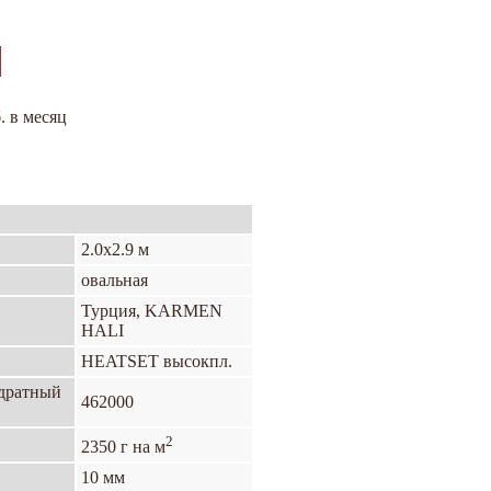
. в месяц
2.0х2.9 м
овальная
Турция, KARMEN
HALI
HEATSET высокпл.
адратный
462000
2
2350 г на м
10 мм