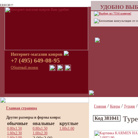
ERROR!!!
УДОБНО ВЫБ
Выбор из 7554 ковров!
Бесплатная консультация от с
Интернет-магазин ковров
+7 (495) 649-08-95
Обратный звонок
/
/
Главная
Ковры
Турция
Главная страница
Тур
Другие размеры и формы ковра:
Код 381041
обычные
овальные
круглые
0.80x1.50
0.80x1.50
1.60x1.60
1.60x2.30
1.60x2.30
1.60x3.00