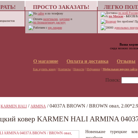
РАТЬ!
ПРОСТО ЗАКАЗАТЬ!
ЛЕГКО ПОЛ
Доставка
по всей России
На
сайте
и по телефону
А
по Москве
-
БЕСПЛ
Оплата
наличными
,
картами
и
пециалистов
Возврат
без проблем! П
по безналичному расчету
Работаем с
юр.лицами
28000
довольных покупа
Ваша корзи
сюда можно полож
О магазине
Оплата и доставка
Отзывы
|
|
|
|
Как купить ковер
Контакты
Новости
Избранное
Мобильная версия сайта
Поиск:
/
/
/ 04037A BROWN / BROWN овал, 2.00*2.
KARMEN HALI
ARMINA
ецкий ковер KARMEN HALI ARMINA 04037
Новенькие турецкие ко
дизайнов