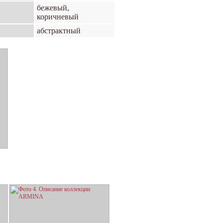
бежевый,
коричневый
абстрактный