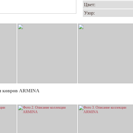
Цвет:
Узор:
ии ковров ARMINA