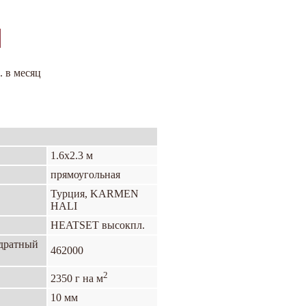
. в месяц
1.6х2.3 м
прямоугольная
Турция, KARMEN
HALI
HEATSET высокпл.
адратный
462000
2
2350 г на м
10 мм