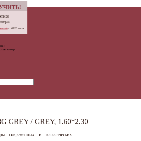
УЧИТЬ!
.
АТНО!
римерка
телей
с 2007 года
на:
ить ковер
 GREY / GREY, 1.60*2.30
вры современных и классических