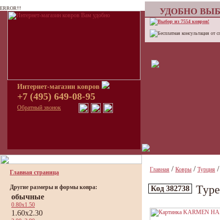
ERROR!!!
УДОБНО ВЫБ
Выбор из 7554 ковров!
Бесплатная консультация от с
Интернет-магазин ковров
+7 (495) 649-08-95
Обратный звонок
/
/
Главная
Ковры
Турция
Главная страница
Тур
Другие размеры и формы ковра:
Код 382738
обычные
0.80x1.50
1.60x2.30