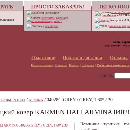
РАТЬ!
ПРОСТО ЗАКАЗАТЬ!
ЛЕГКО ПОЛ
Доставка
по всей России
На
сайте
и по телефону
А
по Москве
-
БЕСПЛ
Оплата
наличными
,
картами
и
пециалистов
Возврат
без проблем! П
по безналичному расчету
Работаем с
юр.лицами
28000
довольных покупа
Ваша корзи
сюда можно полож
О магазине
Оплата и доставка
Отзывы
|
|
|
|
Как купить ковер
Контакты
Новости
Избранное
Мобильная версия сайта
Поиск:
/
/
/ 04028G GREY / GREY, 1.60*2.30
KARMEN HALI
ARMINA
ецкий ковер KARMEN HALI ARMINA 04028G
Новенькие турецкие ко
дизайнов