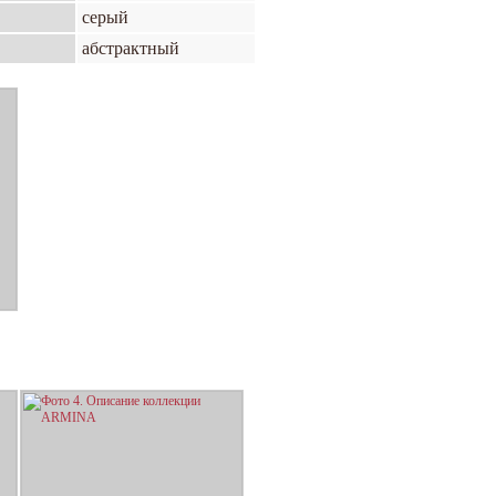
серый
абстрактный