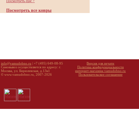
Посмотреть еще >
Посмотреть все ковры
info@vamudobno.ru
| +7 (495) 649-08-95
Версия для печати
Самовывоз осуществляется по адресу: г.
Политика конфиденциальности
Москва, ул. Бирюлевская, д.13к1
интернет-магазина vamudobno.ru
© www.vamudobno.ru, 2007-2026
Пользовательское соглашение