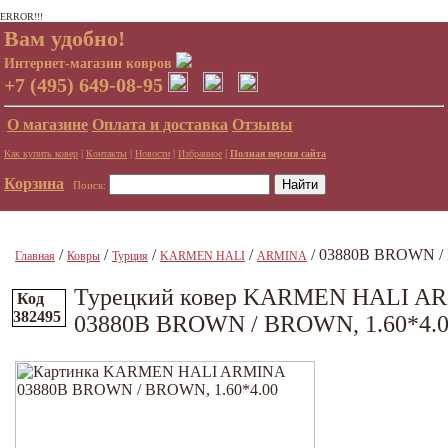
ERROR!!!
Вам удобно!
Интернет-магазин ковров
+7 (495) 649-08-95
О магазине
Оплата и доставка
Отзывы
|
|
|
|
Как купить ковер
Контакты
Новости
Избранное
Полная версия сайта
Корзина
Поиск:
/
/
/
/
/ 03880B BROWN / 
Главная
Ковры
Турция
KARMEN HALI
ARMINA
Турецкий ковер KARMEN HALI A
Код
382495
03880B BROWN / BROWN, 1.60*4.