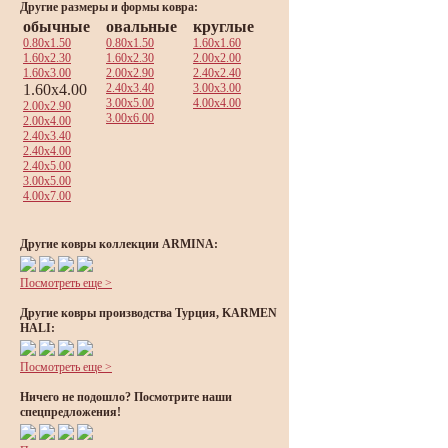
Другие размеры и формы ковра:
обычные
овальные
круглые
0.80x1.50
0.80x1.50
1.60x1.60
1.60x2.30
1.60x2.30
2.00x2.00
1.60x3.00
2.00x2.90
2.40x2.40
1.60x4.00
2.40x3.40
3.00x3.00
3.00x5.00
4.00x4.00
2.00x2.90
3.00x6.00
2.00x4.00
2.40x3.40
2.40x4.00
2.40x5.00
3.00x5.00
4.00x7.00
Другие ковры коллекции ARMINA:
Посмотреть еще >
Другие ковры производства Турция, KARMEN
HALI:
Посмотреть еще >
Ничего не подошло? Посмотрите наши
спецпредложения!