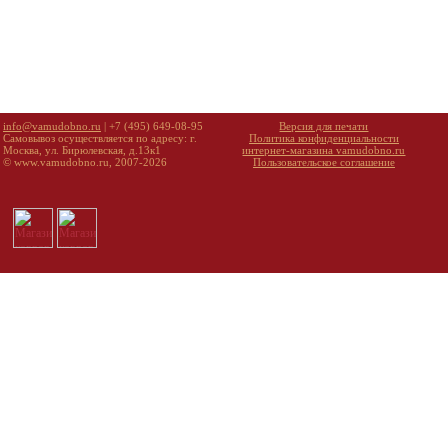
info@vamudobno.ru
| +7 (495) 649-08-95
Версия для печати
Самовывоз осуществляется по адресу: г.
Политика конфиденциальности
Москва, ул. Бирюлевская, д.13к1
интернет-магазина vamudobno.ru
© www.vamudobno.ru, 2007-2026
Пользовательское соглашение