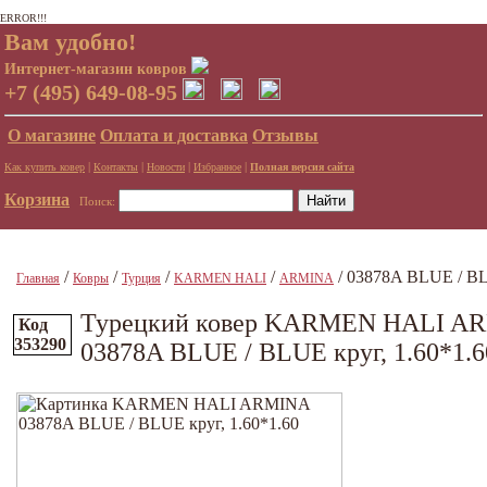
ERROR!!!
Вам удобно!
Интернет-магазин ковров
+7 (495) 649-08-95
О магазине
Оплата и доставка
Отзывы
|
|
|
|
Как купить ковер
Контакты
Новости
Избранное
Полная версия сайта
Корзина
Поиск:
/
/
/
/
/ 03878A BLUE / BL
Главная
Ковры
Турция
KARMEN HALI
ARMINA
Турецкий ковер KARMEN HALI A
Код
353290
03878A BLUE / BLUE круг, 1.60*1.6