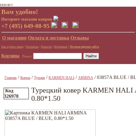
ERROR!!!
Вам удобно!
Интернет-магазин ковров
+7 (495) 649-08-95
О магазине
Оплата и доставка
Отзывы
|
|
|
|
Как купить ковер
Контакты
Новости
Избранное
Полная версия сайта
Корзина
Поиск:
/
/
/
/
/ 03857A BLUE / BL
Главная
Ковры
Турция
KARMEN HALI
ARMINA
Турецкий ковер KARMEN HALI 
Код
326978
0.80*1.50