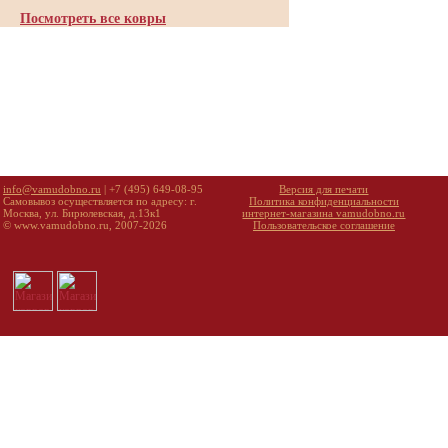
Посмотреть все ковры
info@vamudobno.ru
| +7 (495) 649-08-95
Версия для печати
Самовывоз осуществляется по адресу: г.
Политика конфиденциальности
Москва, ул. Бирюлевская, д.13к1
интернет-магазина vamudobno.ru
© www.vamudobno.ru, 2007-2026
Пользовательское соглашение