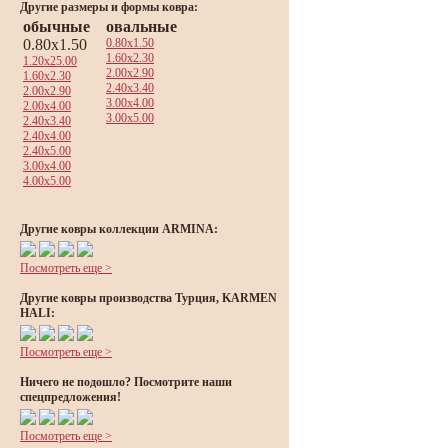
Другие размеры и формы ковра:
обычные
овальные
0.80x1.50
0.80x1.50
1.60x2.30
1.20x25.00
2.00x2.90
1.60x2.30
2.40x3.40
2.00x2.90
3.00x4.00
2.00x4.00
3.00x5.00
2.40x3.40
2.40x4.00
2.40x5.00
3.00x4.00
4.00x5.00
Другие ковры коллекции ARMINA:
Посмотреть еще >
Другие ковры производства Турция, KARMEN
HALI:
Посмотреть еще >
Ничего не подошло? Посмотрите наши
спецпредложения!
Посмотреть еще >