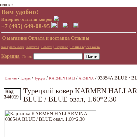
ERROR!!!
Вам удобно!
Интернет-магазин ковров
+7 (495) 649-08-95
О магазине
Оплата и доставка
Отзывы
|
|
|
|
Как купить ковер
Контакты
Новости
Избранное
Полная версия сайта
Корзина
Поиск:
/
/
/
/
/ 03854A BLUE / BL
Главная
Ковры
Турция
KARMEN HALI
ARMINA
Турецкий ковер KARMEN HALI A
Код
344019
BLUE / BLUE овал, 1.60*2.30