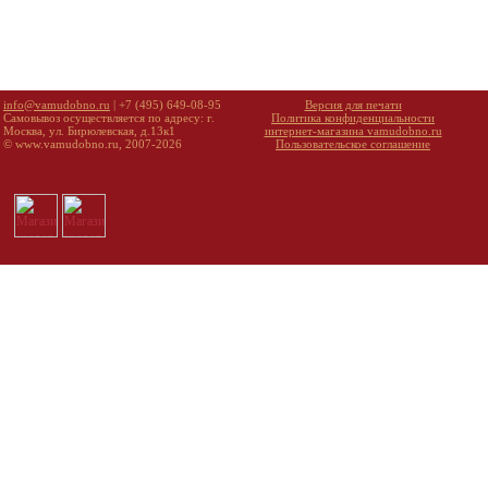
info@vamudobno.ru
| +7 (495) 649-08-95
Версия для печати
Самовывоз осуществляется по адресу: г.
Политика конфиденциальности
Москва, ул. Бирюлевская, д.13к1
интернет-магазина vamudobno.ru
© www.vamudobno.ru, 2007-2026
Пользовательское соглашение