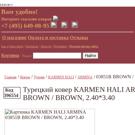
ERROR!!!
Вам удобно!
Интернет-магазин ковров
+7 (495) 649-08-95
О магазине
Оплата и доставка
Отзывы
|
|
|
|
Как купить ковер
Контакты
Новости
Избранное
Полная версия сайта
Корзина
Поиск:
/
/
/
/
/ 03851B BROWN / 
Главная
Ковры
Турция
KARMEN HALI
ARMINA
Турецкий ковер KARMEN HALI A
Код
396554
BROWN / BROWN, 2.40*3.40