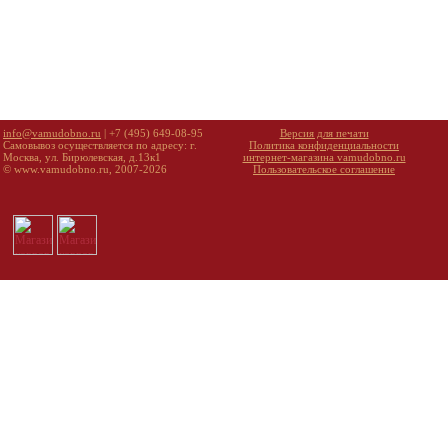
info@vamudobno.ru
| +7 (495) 649-08-95
Версия для печати
Самовывоз осуществляется по адресу: г.
Политика конфиденциальности
Москва, ул. Бирюлевская, д.13к1
интернет-магазина vamudobno.ru
© www.vamudobno.ru, 2007-2026
Пользовательское соглашение