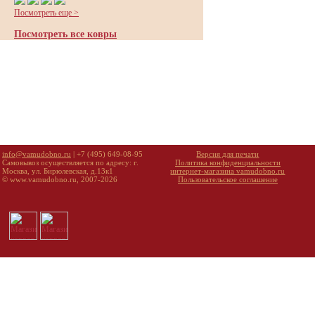
Посмотреть еще >
Посмотреть все ковры
info@vamudobno.ru
| +7 (495) 649-08-95
Версия для печати
Самовывоз осуществляется по адресу: г.
Политика конфиденциальности
Москва, ул. Бирюлевская, д.13к1
интернет-магазина vamudobno.ru
© www.vamudobno.ru, 2007-2026
Пользовательское соглашение