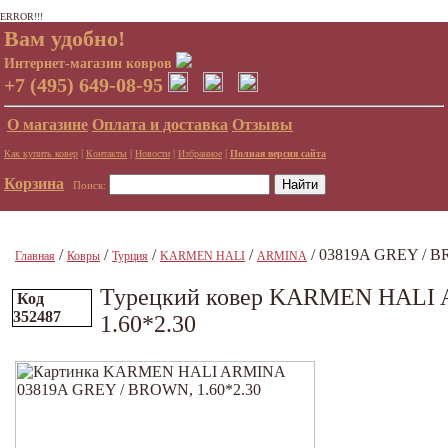
ERROR!!!
Вам удобно!
Интернет-магазин ковров
+7 (495) 649-08-95
О магазине
Оплата и доставка
Отзывы
|
|
|
|
Как купить ковер
Контакты
Новости
Избранное
Полная версия сайта
Корзина
Поиск:
/
/
/
/
/ 03819A GREY / B
Главная
Ковры
Турция
KARMEN HALI
ARMINA
Турецкий ковер KARMEN HALI
Код
352487
1.60*2.30