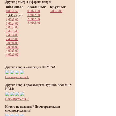
Другие размеры и формы ковра:
обычные
овальные
круглые
0.80x1.50
0.80x1.50
3.00x3.00
1.60x2.30
1.60x2.30
2.00x2.90
1.60x3.00
2.40x3.40
1.60x4.00
2.00x4.00
2.40x3.40
2.40x4.00
2.40x5.00
3.00x4.00
3.00x6.00
4.00x5.00
4.00x6.00
Другие ковры коллекции ARMINA:
Посмотреть еще >
Другие ковры производства Турция, KARMEN
HALI:
Посмотреть еще >
Ничего не подошло? Посмотрите наши
спецпредложения!